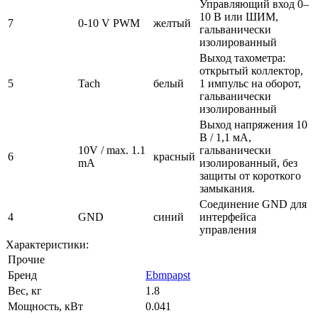
Управляющий вход 0–
10 В или ШИМ,
7
0-10 V PWM
желтый
гальванически
изолированный
Выход тахометра:
открытый коллектор,
5
Tach
белый
1 импульс на оборот,
гальванически
изолированный
Выход напряжения 10
В / 1,1 мА,
10V / max. 1.1
гальванически
6
красный
mA
изолированный, без
защиты от короткого
замыкания.
Соединение GND для
4
GND
синий
интерфейса
управления
Характеристики:
Прочие
Бренд
Ebmpapst
Вес, кг
1.8
Мощность, кВт
0.041