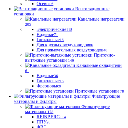
Осевые
6
Вентиляционные
установки
Канальные нагреватели
205
Электрические
118
Водяные
71
Гликолевые
16
Для круглых воздуховодов
86
Для прямоугольных воздуховодов
40
Приточно-
вытяжные установки
146
Канальные охладители
61
Водяные
36
Гликолевые
16
Фреоновые
9
Приточные установки
78
Фильтрующие
материалы и фильтры
Фильтрующие
материaлы
178
REINBERG
114
ППУ
20
ФВЭ
5