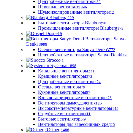
Центробежные вентиляторы
82
Шахтные вентиляторы
6
Шумоизолированные вентиляторы
12
Blauberg
229
Бытовые вентиляторы Blauberg
50
Промышленные вентиляторы Blauberg
179
Dospel
9
Вентиляторы Sanyo
Denki
3998
Осевые вентиляторы Sanyo Denki
3772
Центробежные вентиляторы Sanyo Denki
226
Sirocco
1
Systemair
898
Канальные вентиляторы
231
Крышные вентиляторы
372
Центробежные вентиляторы
74
Осевые вентиляторы
79
Кухонные вентиляторы
87
Взрывозащищенные вентиляторы
75
Вентиляторы дымоудаления
126
Высокотемпературные вентиляторы
145
Струйные вентиляторы
11
Бытовые вентиляторы
9
Вентиляторы для агрессивных сред
25
Ostberg
488