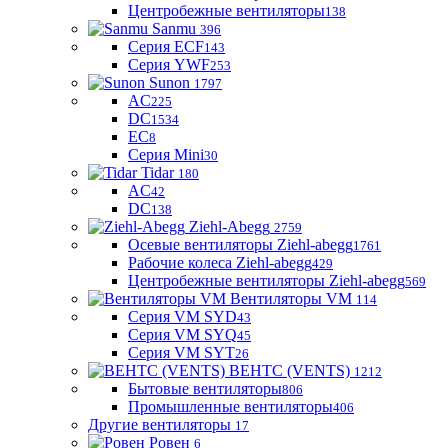
Центробежные вентиляторы
138
Sanmu
396
Серия ECF
143
Серия YWF
253
Sunon
1797
AC
225
DC
1534
EC
8
Серия Mini
30
Tidar
180
AC
42
DC
138
Ziehl-Abegg
2759
Осевые вентиляторы Ziehl-abegg
1761
Рабочие колеса Ziehl-abegg
429
Центробежные вентиляторы Ziehl-abegg
569
Вентиляторы VM
114
Серия VM SYD
43
Серия VM SYQ
45
Серия VM SYT
26
ВЕНТС (VENTS)
1212
Бытовые вентиляторы
806
Промышленные вентиляторы
406
Другие вентиляторы
17
Ровен
6