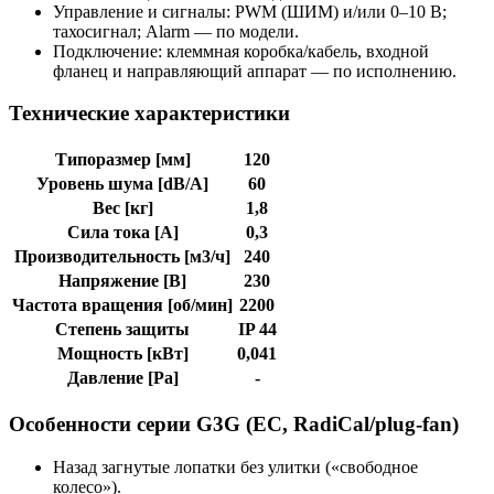
Управление и сигналы: PWM (ШИМ) и/или 0–10 В;
тахосигнал; Alarm — по модели.
Подключение: клеммная коробка/кабель, входной
фланец и направляющий аппарат — по исполнению.
Технические характеристики
Типоразмер [мм]
120
Уровень шума [dB/A]
60
Вес [кг]
1,8
Сила тока [A]
0,3
Производительность [м3/ч]
240
Напряжение [В]
230
Частота вращения [об/мин]
2200
Степень защиты
IP 44
Мощность [кВт]
0,041
Давление [Pa]
-
Особенности серии G3G (EC, RadiCal/plug-fan)
Назад загнутые лопатки без улитки («свободное
колесо»).