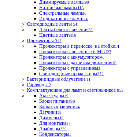
Диммируемые лампы
90
Натриевые лампы
113
Спектральные лампы
6
Индикаторные лампы
4
Светодиодные ленты
54
Ленты белого свечения
38
Цветные ленты
16
Прожекторы
313
Прожекторы в переноске, на стойке
14
Прожекторы галогенные и МГЛ
27
Прожекторы с аккумулятором
6
Прожекторы с датчиком движения
10
Прожекторы с управлением
3
Светодиодные прожекторы
252
Бактерицидные облучатели
11
Гирлянды
2
Комплектующие для ламп и светильников
853
Аксессуары
19
Блоки питания
36
Блоки управления
4
Датчики
19
Диммеры
10
Для монтажа
37
Драйверы
239
Конденсаторы
5