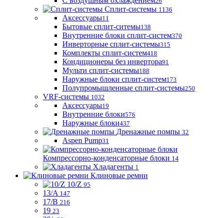
С воздушным охлаждением
26
Сплит-системы
1136
Аксессуары
11
Бытовые сплит-ситемы
138
Внутренние блоки сплит-систем
370
Инверторные сплит-системы
315
Комплекты сплит-систем
418
Кондиционеры без инвертора
91
Мульти сплит-системы
188
Наружные блоки сплит-систем
173
Полупромышленные сплит-системы
250
VRF-системы
1032
Аксессуары
19
Внутренние блоки
576
Наружные блоки
437
Дренажные помпы
32
Aspen Pump
31
Компрессорно-конденсаторные блоки
14
Хладагенты
1
Клиновые ремни
10/Z
95
13/A
147
17/B
216
19
23