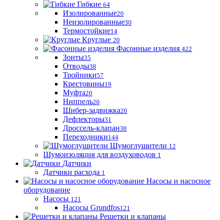
Гибкие
64
Изолированные
20
Неизолированные
30
Термостойкие
14
Круглые
20
Фасонные изделия
422
Зонты
35
Отводы
38
Тройники
57
Крестовины
19
Муфта
20
Ниппель
20
Шибер-задвижка
20
Дефлекторы
31
Дроссель-клапан
38
Переходники
144
Шумоглушители
12
Шумоизоляция для воздуховодов
1
Датчики
Датчики расхода
1
Насосы и насосное
оборудование
Насосы
121
Насосы Grundfos
121
Решетки и клапаны