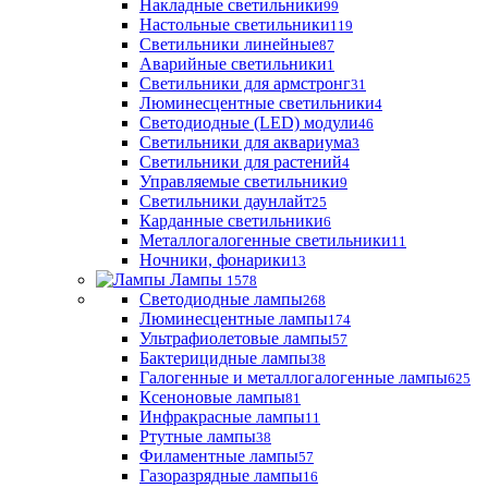
Накладные светильники
99
Настольные светильники
119
Светильники линейные
87
Аварийные светильники
1
Светильники для армстронг
31
Люминесцентные светильники
4
Светодиодные (LED) модули
46
Светильники для аквариума
3
Светильники для растений
4
Управляемые светильники
9
Светильники даунлайт
25
Карданные светильники
6
Металлогалогенные светильники
11
Ночники, фонарики
13
Лампы
1578
Светодиодные лампы
268
Люминесцентные лампы
174
Ультрафиолетовые лампы
57
Бактерицидные лампы
38
Галогенные и металлогалогенные лампы
625
Ксеноновые лампы
81
Инфракрасные лампы
11
Ртутные лампы
38
Филаментные лампы
57
Газоразрядные лампы
16