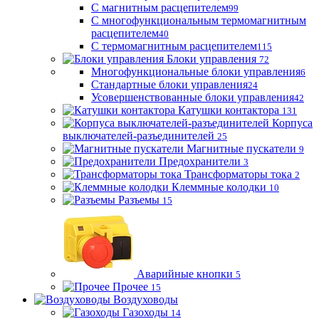
С магнитным расцепителем
99
С многофункциональным термомагнитным
расцепителем
40
С термомагнитным расцепителем
115
Блоки управления
72
Многофункциональные блоки управления
6
Стандартные блоки управления
24
Усовершенствованные блоки управления
42
Катушки контактора
131
Корпуса
выключателей-разъединителей
25
Магнитные пускатели
9
Предохранители
3
Трансформаторы тока
2
Клеммные колодки
10
Разъемы
15
Аварийные кнопки
5
Прочее
15
Воздуховоды
Газоходы
14