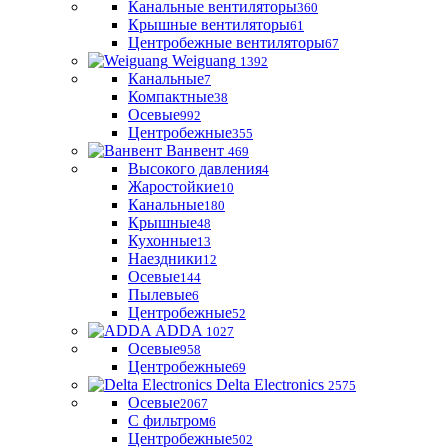
Канальные вентиляторы
360
Крышные вентиляторы
61
Центробежные вентиляторы
67
Weiguang
1392
Канальные
7
Компактные
38
Осевые
992
Центробежные
355
Ванвент
469
Высокого давления
4
Жаростойкие
10
Канальные
180
Крышные
48
Кухонные
13
Наездники
12
Осевые
144
Пылевые
6
Центробежные
52
ADDA
1027
Осевые
958
Центробежные
69
Delta Electronics
2575
Осевые
2067
С фильтром
6
Центробежные
502