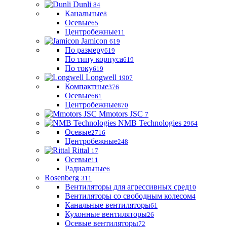
Dunli
84
Канальные
8
Осевые
65
Центробежные
11
Jamicon
619
По размеру
619
По типу корпуса
619
По току
619
Longwell
1907
Компактные
376
Осевые
661
Центробежные
870
Mmotors JSC
7
NMB Technologies
2964
Осевые
2716
Центробежные
248
Rittal
17
Осевые
11
Радиальные
6
Rosenberg
311
Вентиляторы для агрессивных сред
10
Вентиляторы со свободным колесом
4
Канальные вентиляторы
61
Кухонные вентиляторы
26
Осевые вентиляторы
72