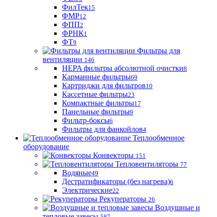
ФилТек
15
ФМР
12
ФПП
2
ФРНК
1
ФТ
9
Фильтры для
вентиляции
146
HEPA фильтры абсолютной очистки
8
Карманные фильтры
69
Картриджи для фильтров
10
Кассетные фильтры
23
Компактные фильтры
17
Панельные фильтры
9
Фильтр-боксы
6
Фильтры для фанкойлов
4
Теплообменное
оборудование
Конвекторы
151
Тепловентиляторы
77
Водяные
49
Дестратификаторы (без нагрева)
6
Электрические
22
Рекуператоры
26
Воздушные и
тепловые завесы
587