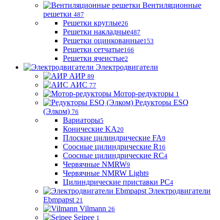
Вентиляционные
решетки
487
Решетки круглые
26
Решетки накладные
487
Решетки оцинкованные
153
Решетки сетчатые
166
Решетки ячеистые
2
Электродвигатели
АИР
89
АИС
77
Мотор-редукторы
1
Редукторы ESQ
(Элком)
76
Вариаторы
5
Конические KA
20
Плоские цилиндрические FA
9
Соосные цилиндрические R
16
Соосные цилиндрические RC
4
Червячные NMRW
9
Червячные NMRW Light
9
Цилиндрические приставки PC
4
Электродвигатели
Ebmpapst
21
Vilmann
26
Seipee
1