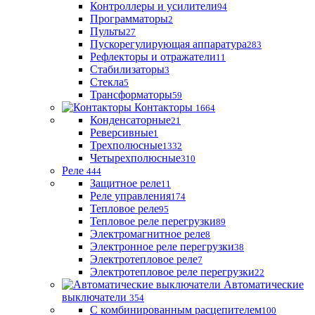
Контроллеры и усилители
94
Программаторы
2
Пульты
27
Пускорегулирующая аппаратура
283
Рефлекторы и отражатели
11
Стабилизаторы
3
Стекла
5
Трансформаторы
59
Контакторы
1664
Конденсаторные
21
Реверсивные
1
Трехполюсные
1332
Четырехполюсные
310
Реле
444
Защитное реле
11
Реле управления
174
Тепловое реле
95
Тепловое реле перегрузки
89
Электромагнитное реле
8
Электронное реле перегрузки
38
Электротепловое реле
7
Электротепловое реле перегрузки
22
Автоматические
выключатели
354
С комбинированным расцепителем
100