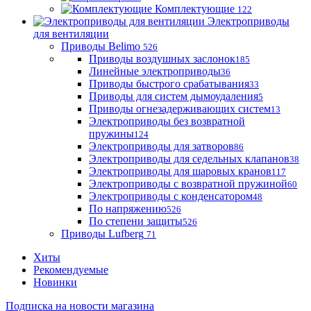
Комплектующие
122
Электроприводы
для вентиляции
Приводы Belimo
526
Приводы воздушных заслонок
185
Линейные электроприводы
36
Приводы быстрого срабатывания
33
Приводы для систем дымоудаления
5
Приводы огнезадерживающих систем
13
Электроприводы без возвратной
пружины
124
Электроприводы для затворов
86
Электроприводы для седельных клапанов
38
Электроприводы для шаровых кранов
117
Электроприводы с возвратной пружиной
60
Электроприводы с конденсатором
48
По напряжению
526
По степени защиты
526
Приводы Lufberg
71
Хиты
Рекомендуемые
Новинки
Подписка на новости магазина