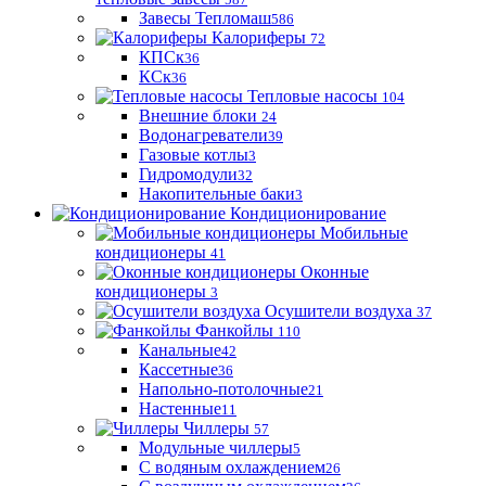
Завесы Тепломаш
586
Калориферы
72
КПСк
36
КСк
36
Тепловые насосы
104
Внешние блоки
24
Водонагреватели
39
Газовые котлы
3
Гидромодули
32
Накопительные баки
3
Кондиционирование
Мобильные
кондиционеры
41
Оконные
кондиционеры
3
Осушители воздуха
37
Фанкойлы
110
Канальные
42
Кассетные
36
Напольно-потолочные
21
Настенные
11
Чиллеры
57
Модульные чиллеры
5
С водяным охлаждением
26