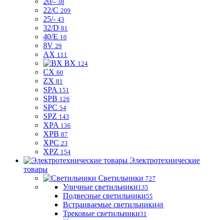
20/-
38
22/C
209
25/-
43
32/D
81
40/E
10
8V
29
AX
111
BX
124
CX
60
ZX
81
SPA
151
SPB
126
SPC
54
SPZ
143
XPA
136
XPB
87
XPC
23
XPZ
154
Электротехнические
товары
Светильники
727
Уличные светильники
135
Подвесные светильники
55
Встраиваемые светильники
48
Трековые светильники
31