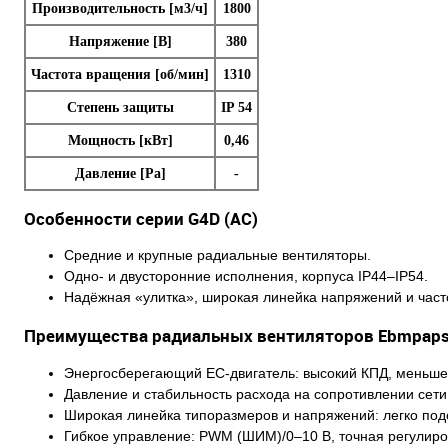
Производительность [м3/ч]
1800
Напряжение [В]
380
Частота вращения [об/мин]
1310
Степень защиты
IP 54
Мощность [кВт]
0,46
Давление [Pa]
-
Особенности серии G4D (AC)
Средние и крупные радиальные вентиляторы.
Одно- и двусторонние исполнения, корпуса IP44–IP54.
Надёжная «улитка», широкая линейка напряжений и часто
Преимущества радиальных вентиляторов Ebmpaps
Энергосберегающий EC-двигатель: высокий КПД, меньше 
Давление и стабильность расхода на сопротивлении сети
Широкая линейка типоразмеров и напряжений: легко подо
Гибкое управление: PWM (ШИМ)/0–10 В, точная регулиро