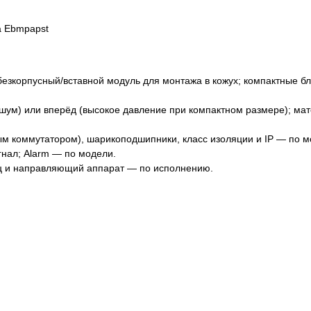
 безкорпусный/вставной модуль для монтажа в кожух; компактные б
е шум) или вперёд (высокое давление при компактном размере); ма
ым коммутатором), шарикоподшипники, класс изоляции и IP — по м
гнал; Alarm — по модели.
ц и направляющий аппарат — по исполнению.