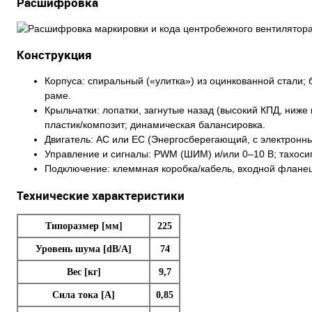
Расшифровка
Конструкция
Корпуса: спиральный («улитка») из оцинкованной стали;
раме.
Крыльчатки: лопатки, загнутые назад (высокий КПД, ниж
пластик/композит; динамическая балансировка.
Двигатель: AC или EC (Энергосберегающий, с электронн
Управление и сигналы: PWM (ШИМ) и/или 0–10 В; тахоси
Подключение: клеммная коробка/кабель, входной флане
Технические характеристики
Типоразмер [мм]
225
Уровень шума [dB/A]
74
Вес [кг]
9,7
Сила тока [A]
0,85