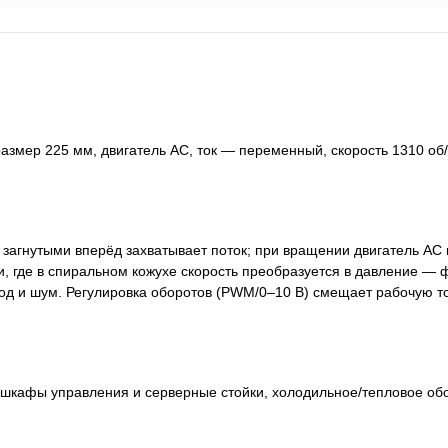
мер 225 мм, двигатель AC, ток — переменный, скорость 1310 об
и загнутыми вперёд захватывает поток; при вращении двигатель AC
, где в спиральном кожухе скорость преобразуется в давление —
од и шум. Регулировка оборотов (PWM/0–10 В) смещает рабочую то
 шкафы управления и серверные стойки, холодильное/тепловое об