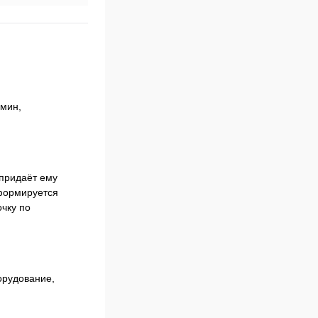
/мин,
 придаёт ему
 формируется
чку по
орудование,