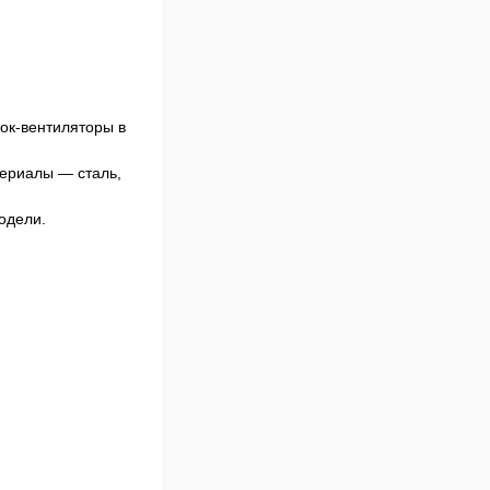
лок-вентиляторы в
териалы — сталь,
одели.