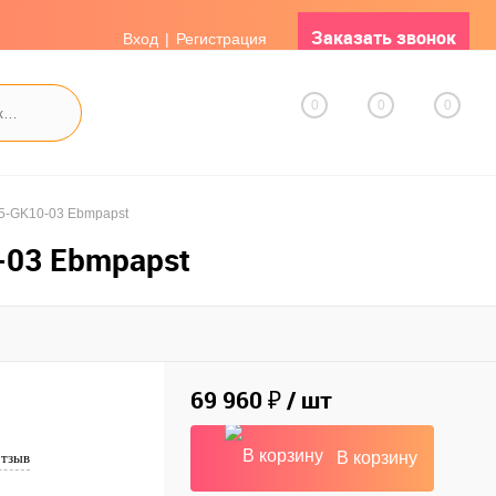
Заказать звонок
Вход
Регистрация
0
0
0
5-GK10-03 Ebmpapst
03 Ebmpapst
69 960 ₽
/ шт
В корзину
отзыв