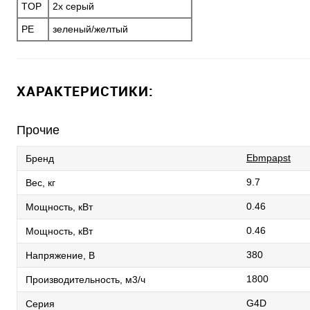
TOP
2x серый
PE
зеленый/желтый
ХАРАКТЕРИСТИКИ:
Прочие
Ebmpapst
Бренд
9.7
Вес, кг
0.46
Мощность, кВт
0.46
Мощность, кВт
380
Напряжение, В
1800
Производительность, м3/ч
G4D
Серия