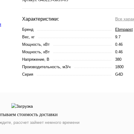
Характеристики:
Все хара
Бренд
Ebmpapst
Вес, кг
9.7
Мощность, кВт
0.46
Мощность, кВт
0.46
Напряжение, В
380
Производительность, м3/ч
1800
Серия
G4D
итываем стоимость доставки
ждите, рассчет займет немного времени