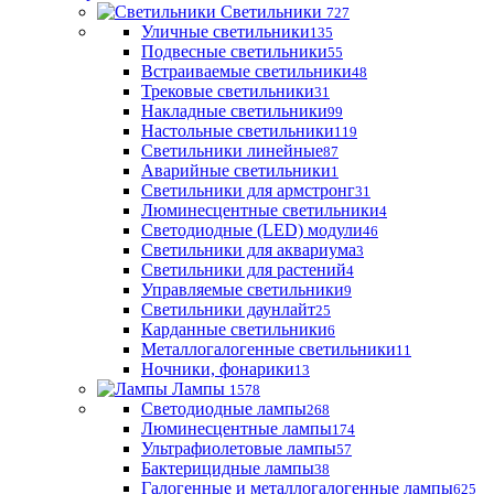
Светильники
727
Уличные светильники
135
Подвесные светильники
55
Встраиваемые светильники
48
Трековые светильники
31
Накладные светильники
99
Настольные светильники
119
Светильники линейные
87
Аварийные светильники
1
Светильники для армстронг
31
Люминесцентные светильники
4
Светодиодные (LED) модули
46
Светильники для аквариума
3
Светильники для растений
4
Управляемые светильники
9
Светильники даунлайт
25
Карданные светильники
6
Металлогалогенные светильники
11
Ночники, фонарики
13
Лампы
1578
Светодиодные лампы
268
Люминесцентные лампы
174
Ультрафиолетовые лампы
57
Бактерицидные лампы
38
Галогенные и металлогалогенные лампы
625