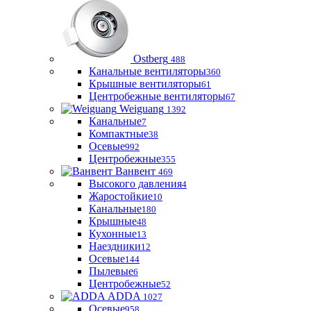
Ostberg
488
Канальные вентиляторы
360
Крышные вентиляторы
61
Центробежные вентиляторы
67
Weiguang
1392
Канальные
7
Компактные
38
Осевые
992
Центробежные
355
Ванвент
469
Высокого давления
4
Жаростойкие
10
Канальные
180
Крышные
48
Кухонные
13
Наездники
12
Осевые
144
Пылевые
6
Центробежные
52
ADDA
1027
Осевые
958