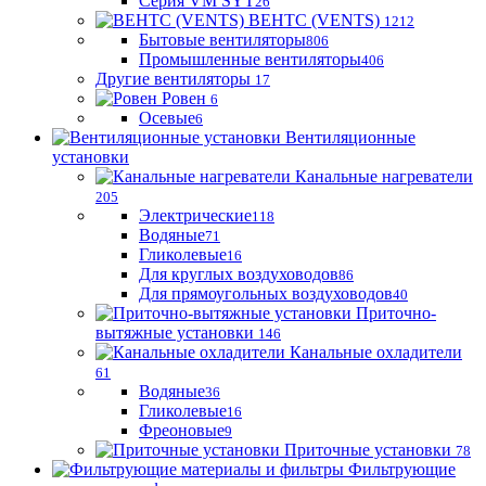
Серия VM SYT
26
ВЕНТС (VENTS)
1212
Бытовые вентиляторы
806
Промышленные вентиляторы
406
Другие вентиляторы
17
Ровен
6
Осевые
6
Вентиляционные
установки
Канальные нагреватели
205
Электрические
118
Водяные
71
Гликолевые
16
Для круглых воздуховодов
86
Для прямоугольных воздуховодов
40
Приточно-
вытяжные установки
146
Канальные охладители
61
Водяные
36
Гликолевые
16
Фреоновые
9
Приточные установки
78
Фильтрующие