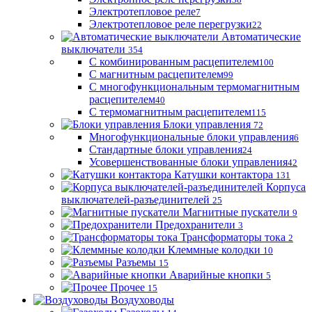
Электротепловое реле
7
Электротепловое реле перегрузки
22
Автоматические
выключатели
354
С комбинированным расцепителем
100
С магнитным расцепителем
99
С многофункциональным термомагнитным
расцепителем
40
С термомагнитным расцепителем
115
Блоки управления
72
Многофункциональные блоки управления
6
Стандартные блоки управления
24
Усовершенствованные блоки управления
42
Катушки контактора
131
Корпуса
выключателей-разъединителей
25
Магнитные пускатели
9
Предохранители
3
Трансформаторы тока
2
Клеммные колодки
10
Разъемы
15
Аварийные кнопки
5
Прочее
15
Воздуховоды