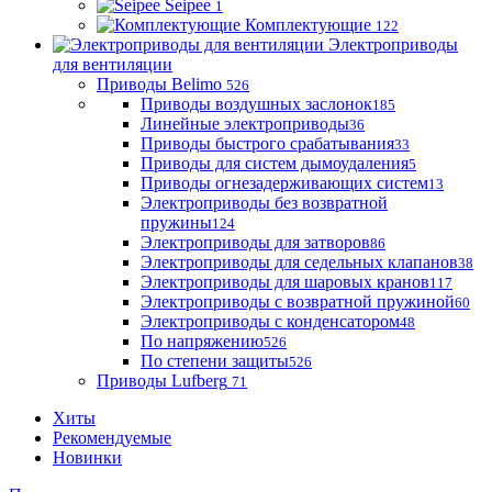
Seipee
1
Комплектующие
122
Электроприводы
для вентиляции
Приводы Belimo
526
Приводы воздушных заслонок
185
Линейные электроприводы
36
Приводы быстрого срабатывания
33
Приводы для систем дымоудаления
5
Приводы огнезадерживающих систем
13
Электроприводы без возвратной
пружины
124
Электроприводы для затворов
86
Электроприводы для седельных клапанов
38
Электроприводы для шаровых кранов
117
Электроприводы с возвратной пружиной
60
Электроприводы с конденсатором
48
По напряжению
526
По степени защиты
526
Приводы Lufberg
71
Хиты
Рекомендуемые
Новинки