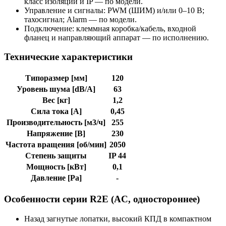
класс изоляции и IP — по модели.
Управление и сигналы: PWM (ШИМ) и/или 0–10 В;
тахосигнал; Alarm — по модели.
Подключение: клеммная коробка/кабель, входной
фланец и направляющий аппарат — по исполнению.
Технические характеристики
Типоразмер [мм]
120
Уровень шума [dB/A]
63
Вес [кг]
1,2
Сила тока [A]
0,45
Производительность [м3/ч]
255
Напряжение [В]
230
Частота вращения [об/мин]
2050
Степень защиты
IP 44
Мощность [кВт]
0,1
Давление [Pa]
-
Особенности серии R2E (AC, одностороннее)
Назад загнутые лопатки, высокий КПД в компактном