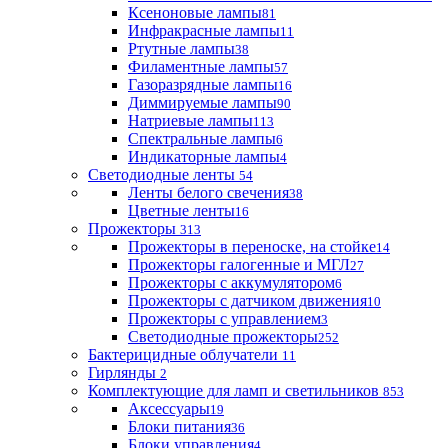
Ксеноновые лампы
81
Инфракрасные лампы
11
Ртутные лампы
38
Филаментные лампы
57
Газоразрядные лампы
16
Диммируемые лампы
90
Натриевые лампы
113
Спектральные лампы
6
Индикаторные лампы
4
Светодиодные ленты
54
Ленты белого свечения
38
Цветные ленты
16
Прожекторы
313
Прожекторы в переноске, на стойке
14
Прожекторы галогенные и МГЛ
27
Прожекторы с аккумулятором
6
Прожекторы с датчиком движения
10
Прожекторы с управлением
3
Светодиодные прожекторы
252
Бактерицидные облучатели
11
Гирлянды
2
Комплектующие для ламп и светильников
853
Аксессуары
19
Блоки питания
36
Блоки управления
4