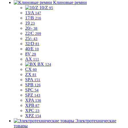
Клиновые ремни
10/Z
95
13/A
147
17/B
216
19
23
20/-
38
22/C
209
25/-
43
32/D
81
40/E
10
8V
29
AX
111
BX
124
CX
60
ZX
81
SPA
151
SPB
126
SPC
54
SPZ
143
XPA
136
XPB
87
XPC
23
XPZ
154
Электротехнические
товары