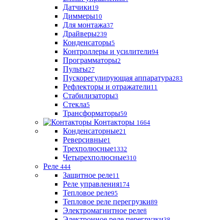
Датчики
19
Диммеры
10
Для монтажа
37
Драйверы
239
Конденсаторы
5
Контроллеры и усилители
94
Программаторы
2
Пульты
27
Пускорегулирующая аппаратура
283
Рефлекторы и отражатели
11
Стабилизаторы
3
Стекла
5
Трансформаторы
59
Контакторы
1664
Конденсаторные
21
Реверсивные
1
Трехполюсные
1332
Четырехполюсные
310
Реле
444
Защитное реле
11
Реле управления
174
Тепловое реле
95
Тепловое реле перегрузки
89
Электромагнитное реле
8
Электронное реле перегрузки
38