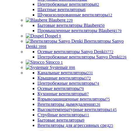
Центробежные вентиляторы
82
Шахтные вентиляторы
6
Шумоизолированные вентиляторы
12
Blauberg
229
Бытовые вентиляторы Blauberg
50
Промышленные вентиляторы Blauberg
179
Dospel
9
Вентиляторы Sanyo
Denki
3998
Осевые вентиляторы Sanyo Denki
3772
Центробежные вентиляторы Sanyo Denki
226
Sirocco
1
Systemair
898
Канальные вентиляторы
231
Крышные вентиляторы
372
Центробежные вентиляторы
74
Осевые вентиляторы
79
Кухонные вентиляторы
87
Взрывозащищенные вентиляторы
75
Вентиляторы дымоудаления
126
Высокотемпературные вентиляторы
145
Струйные вентиляторы
11
Бытовые вентиляторы
9
Вентиляторы для агрессивных сред
25