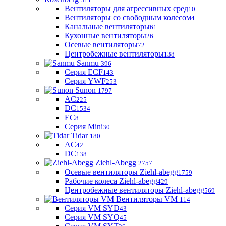
Вентиляторы для агрессивных сред
10
Вентиляторы со свободным колесом
4
Канальные вентиляторы
61
Кухонные вентиляторы
26
Осевые вентиляторы
72
Центробежные вентиляторы
138
Sanmu
396
Серия ECF
143
Серия YWF
253
Sunon
1797
AC
225
DC
1534
EC
8
Серия Mini
30
Tidar
180
AC
42
DC
138
Ziehl-Abegg
2757
Осевые вентиляторы Ziehl-abegg
1759
Рабочие колеса Ziehl-abegg
429
Центробежные вентиляторы Ziehl-abegg
569
Вентиляторы VM
114
Серия VM SYD
43
Серия VM SYQ
45