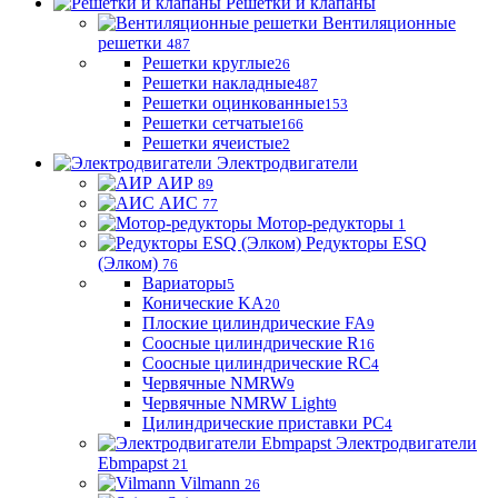
Решетки и клапаны
Вентиляционные
решетки
487
Решетки круглые
26
Решетки накладные
487
Решетки оцинкованные
153
Решетки сетчатые
166
Решетки ячеистые
2
Электродвигатели
АИР
89
АИС
77
Мотор-редукторы
1
Редукторы ESQ
(Элком)
76
Вариаторы
5
Конические KA
20
Плоские цилиндрические FA
9
Соосные цилиндрические R
16
Соосные цилиндрические RC
4
Червячные NMRW
9
Червячные NMRW Light
9
Цилиндрические приставки PC
4
Электродвигатели
Ebmpapst
21
Vilmann
26