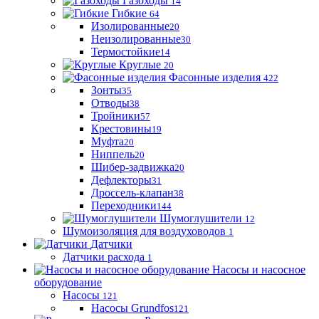
Газоходы
14
Гибкие
64
Изолированные
20
Неизолированные
30
Термостойкие
14
Круглые
20
Фасонные изделия
422
Зонты
35
Отводы
38
Тройники
57
Крестовины
19
Муфта
20
Ниппель
20
Шибер-задвижка
20
Дефлекторы
31
Дроссель-клапан
38
Переходники
144
Шумоглушители
12
Шумоизоляция для воздуховодов
1
Датчики
Датчики расхода
1
Насосы и насосное
оборудование
Насосы
121
Насосы Grundfos
121