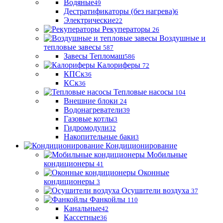
Водяные
49
Дестратификаторы (без нагрева)
6
Электрические
22
Рекуператоры
26
Воздушные и
тепловые завесы
587
Завесы Тепломаш
586
Калориферы
72
КПСк
36
КСк
36
Тепловые насосы
104
Внешние блоки
24
Водонагреватели
39
Газовые котлы
3
Гидромодули
32
Накопительные баки
3
Кондиционирование
Мобильные
кондиционеры
41
Оконные
кондиционеры
3
Осушители воздуха
37
Фанкойлы
110
Канальные
42
Кассетные
36