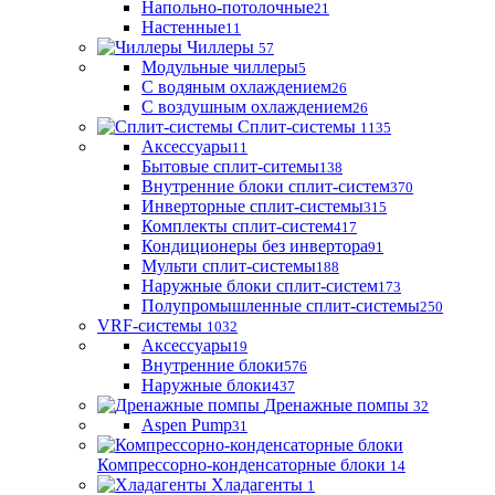
Напольно-потолочные
21
Настенные
11
Чиллеры
57
Модульные чиллеры
5
С водяным охлаждением
26
С воздушным охлаждением
26
Сплит-системы
1135
Аксессуары
11
Бытовые сплит-ситемы
138
Внутренние блоки сплит-систем
370
Инверторные сплит-системы
315
Комплекты сплит-систем
417
Кондиционеры без инвертора
91
Мульти сплит-системы
188
Наружные блоки сплит-систем
173
Полупромышленные сплит-системы
250
VRF-системы
1032
Аксессуары
19
Внутренние блоки
576
Наружные блоки
437
Дренажные помпы
32
Aspen Pump
31
Компрессорно-конденсаторные блоки
14
Хладагенты
1