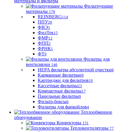
материалы и фильтры
Фильтрующие
материaлы
178
REINBERG
114
ППУ
20
ФВЭ
5
ФилТек
15
ФМР
12
ФПП
2
ФРНК
1
ФТ
9
Фильтры для
вентиляции
146
HEPA фильтры абсолютной очистки
8
Карманные фильтры
69
Картриджи для фильтров
10
Кассетные фильтры
23
Компактные фильтры
17
Панельные фильтры
9
Фильтр-боксы
6
Фильтры для фанкойлов
4
Теплообменное
оборудование
Конвекторы
151
Тепловентиляторы
77