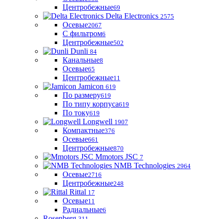
Центробежные
69
Delta Electronics
2575
Осевые
2067
С фильтром
6
Центробежные
502
Dunli
84
Канальные
8
Осевые
65
Центробежные
11
Jamicon
619
По размеру
619
По типу корпуса
619
По току
619
Longwell
1907
Компактные
376
Осевые
661
Центробежные
870
Mmotors JSC
7
NMB Technologies
2964
Осевые
2716
Центробежные
248
Rittal
17
Осевые
11
Радиальные
6
Rosenberg
311