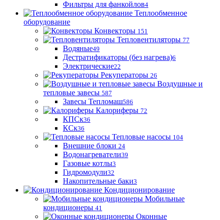
Фильтры для фанкойлов
4
Теплообменное
оборудование
Конвекторы
151
Тепловентиляторы
77
Водяные
49
Дестратификаторы (без нагрева)
6
Электрические
22
Рекуператоры
26
Воздушные и
тепловые завесы
587
Завесы Тепломаш
586
Калориферы
72
КПСк
36
КСк
36
Тепловые насосы
104
Внешние блоки
24
Водонагреватели
39
Газовые котлы
3
Гидромодули
32
Накопительные баки
3
Кондиционирование
Мобильные
кондиционеры
41
Оконные