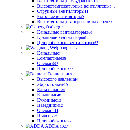
Вентиляторы дымоудаления
126
Высокотемпературные вентиляторы
145
Струйные вентиляторы
11
Бытовые вентиляторы
9
Вентиляторы для агрессивных сред
25
Ostberg
488
Канальные вентиляторы
360
Крышные вентиляторы
61
Центробежные вентиляторы
67
Weiguang
1392
Канальные
7
Компактные
38
Осевые
992
Центробежные
355
Ванвент
469
Высокого давления
4
Жаростойкие
10
Канальные
180
Крышные
48
Кухонные
13
Наездники
12
Осевые
144
Пылевые
6
Центробежные
52
ADDA
1027