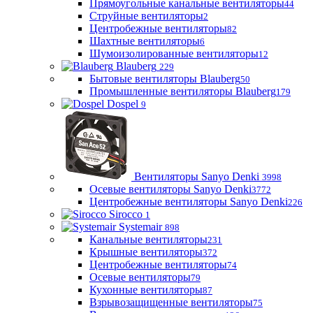
Прямоугольные канальные вентиляторы
44
Струйные вентиляторы
2
Центробежные вентиляторы
82
Шахтные вентиляторы
6
Шумоизолированные вентиляторы
12
Blauberg
229
Бытовые вентиляторы Blauberg
50
Промышленные вентиляторы Blauberg
179
Dospel
9
Вентиляторы Sanyo Denki
3998
Осевые вентиляторы Sanyo Denki
3772
Центробежные вентиляторы Sanyo Denki
226
Sirocco
1
Systemair
898
Канальные вентиляторы
231
Крышные вентиляторы
372
Центробежные вентиляторы
74
Осевые вентиляторы
79
Кухонные вентиляторы
87
Взрывозащищенные вентиляторы
75