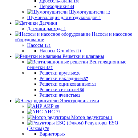
Дроссель-клапан
38
Переходники
144
Шумоглушители
12
Шумоизоляция для воздуховодов
1
Датчики
Датчики расхода
1
Насосы и насосное
оборудование
Насосы
121
Насосы Grundfos
121
Решетки и клапаны
Вентиляционные
решетки
487
Решетки круглые
26
Решетки накладные
487
Решетки оцинкованные
153
Решетки сетчатые
166
Решетки ячеистые
2
Электродвигатели
АИР
89
АИС
77
Мотор-редукторы
1
Редукторы ESQ
(Элком)
76
Вариаторы
5