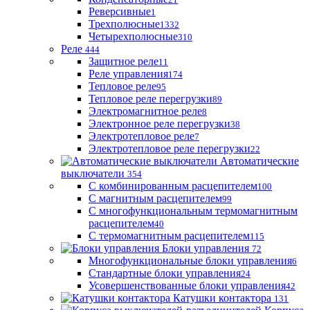
Реверсивные
1
Трехполюсные
1332
Четырехполюсные
310
Реле
444
Защитное реле
11
Реле управления
174
Тепловое реле
95
Тепловое реле перегрузки
89
Электромагнитное реле
8
Электронное реле перегрузки
38
Электротепловое реле
7
Электротепловое реле перегрузки
22
Автоматические
выключатели
354
С комбинированным расцепителем
100
С магнитным расцепителем
99
С многофункциональным термомагнитным
расцепителем
40
С термомагнитным расцепителем
115
Блоки управления
72
Многофункциональные блоки управления
6
Стандартные блоки управления
24
Усовершенствованные блоки управления
42
Катушки контактора
131