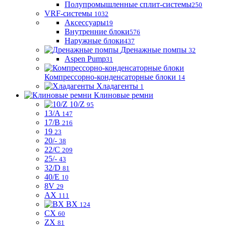
Полупромышленные сплит-системы
250
VRF-системы
1032
Аксессуары
19
Внутренние блоки
576
Наружные блоки
437
Дренажные помпы
32
Aspen Pump
31
Компрессорно-конденсаторные блоки
14
Хладагенты
1
Клиновые ремни
10/Z
95
13/A
147
17/B
216
19
23
20/-
38
22/C
209
25/-
43
32/D
81
40/E
10
8V
29
AX
111
BX
124
CX
60
ZX
81