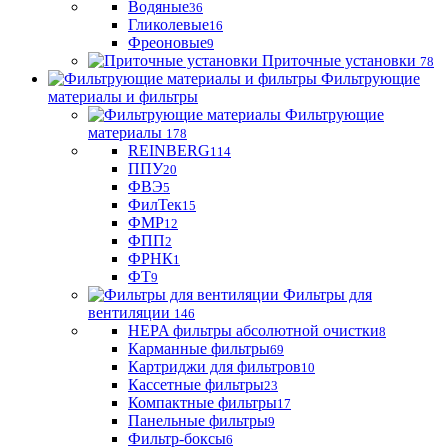
Водяные
36
Гликолевые
16
Фреоновые
9
Приточные установки
78
Фильтрующие
материалы и фильтры
Фильтрующие
материaлы
178
REINBERG
114
ППУ
20
ФВЭ
5
ФилТек
15
ФМР
12
ФПП
2
ФРНК
1
ФТ
9
Фильтры для
вентиляции
146
HEPA фильтры абсолютной очистки
8
Карманные фильтры
69
Картриджи для фильтров
10
Кассетные фильтры
23
Компактные фильтры
17
Панельные фильтры
9
Фильтр-боксы
6