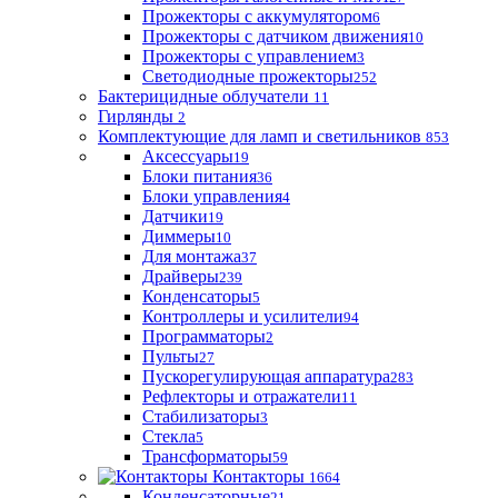
Прожекторы с аккумулятором
6
Прожекторы с датчиком движения
10
Прожекторы с управлением
3
Светодиодные прожекторы
252
Бактерицидные облучатели
11
Гирлянды
2
Комплектующие для ламп и светильников
853
Аксессуары
19
Блоки питания
36
Блоки управления
4
Датчики
19
Диммеры
10
Для монтажа
37
Драйверы
239
Конденсаторы
5
Контроллеры и усилители
94
Программаторы
2
Пульты
27
Пускорегулирующая аппаратура
283
Рефлекторы и отражатели
11
Стабилизаторы
3
Стекла
5
Трансформаторы
59
Контакторы
1664
Конденсаторные
21