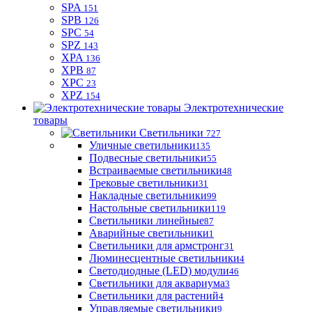
SPA
151
SPB
126
SPC
54
SPZ
143
XPA
136
XPB
87
XPC
23
XPZ
154
Электротехнические
товары
Светильники
727
Уличные светильники
135
Подвесные светильники
55
Встраиваемые светильники
48
Трековые светильники
31
Накладные светильники
99
Настольные светильники
119
Светильники линейные
87
Аварийные светильники
1
Светильники для армстронг
31
Люминесцентные светильники
4
Светодиодные (LED) модули
46
Светильники для аквариума
3
Светильники для растений
4
Управляемые светильники
9