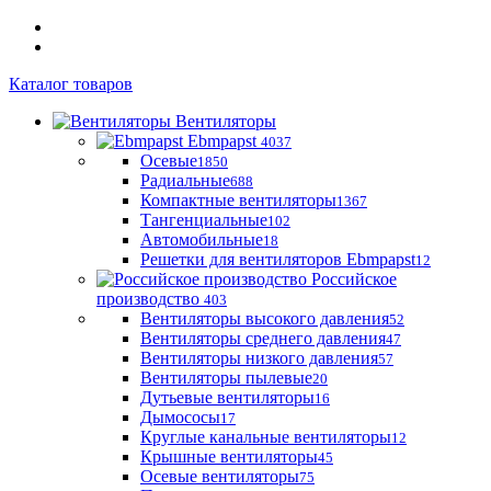
Каталог товаров
Вентиляторы
Ebmpapst
4037
Осевые
1850
Радиальные
688
Компактные вентиляторы
1367
Тангенциальные
102
Автомобильные
18
Решетки для вентиляторов Ebmpapst
12
Российское
производство
403
Вентиляторы высокого давления
52
Вентиляторы среднего давления
47
Вентиляторы низкого давления
57
Вентиляторы пылевые
20
Дутьевые вентиляторы
16
Дымососы
17
Круглые канальные вентиляторы
12
Крышные вентиляторы
45
Осевые вентиляторы
75