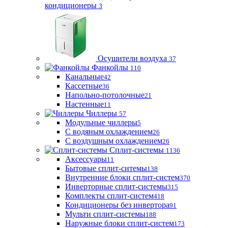
кондиционеры
3
Осушители воздуха
37
Фанкойлы
110
Канальные
42
Кассетные
36
Напольно-потолочные
21
Настенные
11
Чиллеры
57
Модульные чиллеры
5
С водяным охлаждением
26
С воздушным охлаждением
26
Сплит-системы
1136
Аксессуары
11
Бытовые сплит-ситемы
138
Внутренние блоки сплит-систем
370
Инверторные сплит-системы
315
Комплекты сплит-систем
418
Кондиционеры без инвертора
91
Мульти сплит-системы
188
Наружные блоки сплит-систем
173