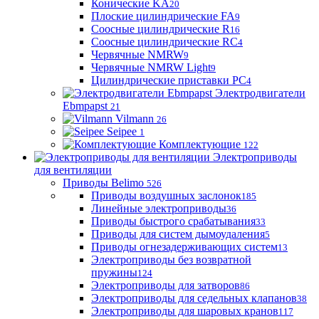
Конические KA
20
Плоские цилиндрические FA
9
Соосные цилиндрические R
16
Соосные цилиндрические RC
4
Червячные NMRW
9
Червячные NMRW Light
9
Цилиндрические приставки PC
4
Электродвигатели
Ebmpapst
21
Vilmann
26
Seipee
1
Комплектующие
122
Электроприводы
для вентиляции
Приводы Belimo
526
Приводы воздушных заслонок
185
Линейные электроприводы
36
Приводы быстрого срабатывания
33
Приводы для систем дымоудаления
5
Приводы огнезадерживающих систем
13
Электроприводы без возвратной
пружины
124
Электроприводы для затворов
86
Электроприводы для седельных клапанов
38
Электроприводы для шаровых кранов
117