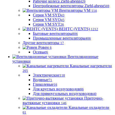
Рабочие колеса Ziehl-abegg
429
Центробежные вентиляторы Ziehl-abegg
569
Вентиляторы VM
114
Серия VM SYD
43
Серия VM SYQ
45
Серия VM SYT
26
ВЕНТС (VENTS)
1212
Бытовые вентиляторы
806
Промышленные вентиляторы
406
Другие вентиляторы
17
Ровен
6
Осевые
6
Вентиляционные
установки
Канальные нагреватели
205
Электрические
118
Водяные
71
Гликолевые
16
Для круглых воздуховодов
86
Для прямоугольных воздуховодов
40
Приточно-
вытяжные установки
146
Канальные охладители
61