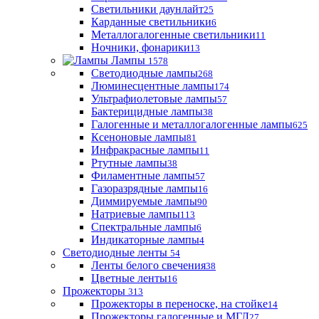
Светильники даунлайт
25
Карданные светильники
6
Металлогалогенные светильники
11
Ночники, фонарики
13
Лампы
1578
Светодиодные лампы
268
Люминесцентные лампы
174
Ультрафиолетовые лампы
57
Бактерицидные лампы
38
Галогенные и металлогалогенные лампы
625
Ксеноновые лампы
81
Инфракрасные лампы
11
Ртутные лампы
38
Филаментные лампы
57
Газоразрядные лампы
16
Диммируемые лампы
90
Натриевые лампы
113
Спектральные лампы
6
Индикаторные лампы
4
Светодиодные ленты
54
Ленты белого свечения
38
Цветные ленты
16
Прожекторы
313
Прожекторы в переноске, на стойке
14
Прожекторы галогенные и МГЛ
27