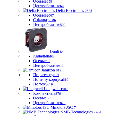
Осевые
958
Центробежные
69
Delta Electronics
2575
Осевые
2067
С фильтром
6
Центробежные
502
Dunli
84
Канальные
8
Осевые
65
Центробежные
11
Jamicon
619
По размеру
619
По типу корпуса
619
По току
619
Longwell
1907
Компактные
376
Осевые
661
Центробежные
870
Mmotors JSC
7
NMB Technologies
2964