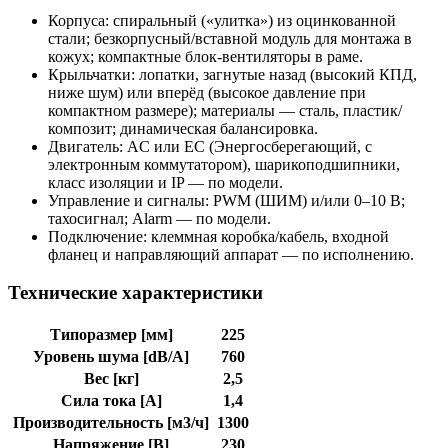
Корпуса: спиральный («улитка») из оцинкованной
стали; безкорпусный/вставной модуль для монтажа в
кожух; компактные блок-вентиляторы в раме.
Крыльчатки: лопатки, загнутые назад (высокий КПД,
ниже шум) или вперёд (высокое давление при
компактном размере); материалы — сталь, пластик/
композит; динамическая балансировка.
Двигатель: AC или EC (Энергосберегающий, с
электронным коммутатором), шарикоподшипники,
класс изоляции и IP — по модели.
Управление и сигналы: PWM (ШИМ) и/или 0–10 В;
тахосигнал; Alarm — по модели.
Подключение: клеммная коробка/кабель, входной
фланец и направляющий аппарат — по исполнению.
Технические характеристики
Типоразмер [мм]
225
Уровень шума [dB/A]
760
Вес [кг]
2,5
Сила тока [A]
1,4
Производительность [м3/ч]
1300
Напряжение [В]
230