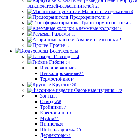
Корпуса
выключателей-разъединителей
25
Магнитные пускатели
9
Предохранители
3
Трансформаторы тока
2
Клеммные колодки
10
Разъемы
15
Аварийные кнопки
5
Прочее
15
Воздуховоды
Газоходы
14
Гибкие
64
Изолированные
20
Неизолированные
30
Термостойкие
14
Круглые
20
Фасонные изделия
422
Зонты
35
Отводы
38
Тройники
57
Крестовины
19
Муфта
20
Ниппель
20
Шибер-задвижка
20
Дефлекторы
31