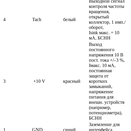
Выходной сигнал
контроля частоты
вращения,
открытый
4
Tach
белый
коллектор, 1 имп./
оборот,
Isink макс. = 10
мА, БСНН
Выход
постоянного
напряжения 10 В
пост. тока +/–3 %,
Iмакс. 10 мА,
постоянная
защита от
3
+10 V
красный
коротких
замыканий,
напряжение
питания для
внешн. устройств
(например,
потенциометра),
БСНН
Заземление для
1
GND
синий
интерфейса