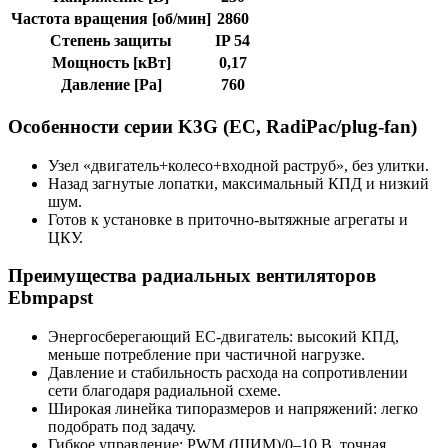
Частота вращения [об/мин]
2860
Степень защиты
IP 54
Мощность [кВт]
0,17
Давление [Pa]
760
Особенности серии K3G (EC, RadiPac/plug-fan)
Узел «двигатель+колесо+входной раструб», без улитки.
Назад загнутые лопатки, максимальный КПД и низкий
шум.
Готов к установке в приточно-вытяжные агрегаты и
ЦКУ.
Преимущества радиальных вентиляторов
Ebmpapst
Энергосберегающий EC-двигатель: высокий КПД,
меньше потребление при частичной нагрузке.
Давление и стабильность расхода на сопротивлении
сети благодаря радиальной схеме.
Широкая линейка типоразмеров и напряжений: легко
подобрать под задачу.
Гибкое управление: PWM (ШИМ)/0–10 В, точная