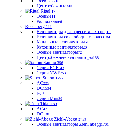
Осевые
2716
Центробежные
248
Rittal
17
Осевые
11
Радиальные
6
Rosenberg
311
Вентиляторы для агрессивных сред
10
Вентиляторы со свободным колесом
4
Канальные вентиляторы
61
Кухонные вентиляторы
26
Осевые вентиляторы
72
Центробежные вентиляторы
138
Sanmu
396
Серия ECF
143
Серия YWF
253
Sunon
1797
AC
225
DC
1534
EC
8
Серия Mini
30
Tidar
180
AC
42
DC
138
Ziehl-Abegg
2759
Осевые вентиляторы Ziehl-abegg
1761