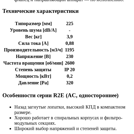
Технические характеристики
Типоразмер [мм]
225
Уровень шума [dB/A]
-
Вес [кг]
3,9
Сила тока [A]
0,88
Производительность [м3/ч]
1195
Напряжение [В]
230
Частота вращения [об/мин]
2600
Степень защиты
IP 20
Мощность [кВт]
0,2
Давление [Pa]
320
Особенности серии R2E (AC, одностороннее)
Назад загнутые лопатки, высокий КПД в компактном
размере.
Хорошо работает в спиральных корпусах и фильтро-
модульных секциях.
Широкий выбор напряжений и степеней защиты.