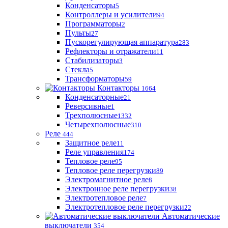
Конденсаторы
5
Контроллеры и усилители
94
Программаторы
2
Пульты
27
Пускорегулирующая аппаратура
283
Рефлекторы и отражатели
11
Стабилизаторы
3
Стекла
5
Трансформаторы
59
Контакторы
1664
Конденсаторные
21
Реверсивные
1
Трехполюсные
1332
Четырехполюсные
310
Реле
444
Защитное реле
11
Реле управления
174
Тепловое реле
95
Тепловое реле перегрузки
89
Электромагнитное реле
8
Электронное реле перегрузки
38
Электротепловое реле
7
Электротепловое реле перегрузки
22
Автоматические
выключатели
354