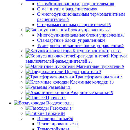
С комбинированным расцепителем
100
С магнитным расцепителем
99
С многофункциональным термомагнитным
расцепителем
40
С термомагнитным расцепителем
115
Блоки управления
72
Многофункциональные блоки управления
6
Стандартные блоки управления
24
Усовершенствованные блоки управления
42
Катушки контактора
131
Корпуса
выключателей-разъединителей
25
Магнитные пускатели
9
Предохранители
3
Трансформаторы тока
2
Клеммные колодки
10
Разъемы
15
Аварийные кнопки
5
Прочее
15
Воздуховоды
Газоходы
14
Гибкие
64
Изолированные
20
Неизолированные
30
Термостойкие
14