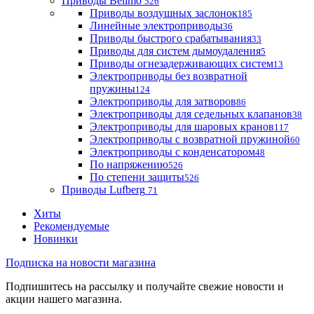
Приводы Belimo
526
Приводы воздушных заслонок
185
Линейные электроприводы
36
Приводы быстрого срабатывания
33
Приводы для систем дымоудаления
5
Приводы огнезадерживающих систем
13
Электроприводы без возвратной
пружины
124
Электроприводы для затворов
86
Электроприводы для седельных клапанов
38
Электроприводы для шаровых кранов
117
Электроприводы с возвратной пружиной
60
Электроприводы с конденсатором
48
По напряжению
526
По степени защиты
526
Приводы Lufberg
71
Хиты
Рекомендуемые
Новинки
Подписка на новости магазина
Подпишитесь на рассылку и получайте свежие новости и
акции нашего магазина.