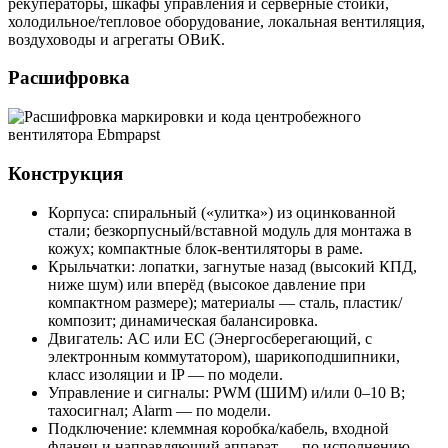
рекуператоры, шкафы управления и серверные стойки,
холодильное/тепловое оборудование, локальная вентиляция,
воздуховоды и агрегаты ОВиК.
Расшифровка
Конструкция
Корпуса: спиральный («улитка») из оцинкованной
стали; безкорпусный/вставной модуль для монтажа в
кожух; компактные блок-вентиляторы в раме.
Крыльчатки: лопатки, загнутые назад (высокий КПД,
ниже шум) или вперёд (высокое давление при
компактном размере); материалы — сталь, пластик/
композит; динамическая балансировка.
Двигатель: AC или EC (Энергосберегающий, с
электронным коммутатором), шарикоподшипники,
класс изоляции и IP — по модели.
Управление и сигналы: PWM (ШИМ) и/или 0–10 В;
тахосигнал; Alarm — по модели.
Подключение: клеммная коробка/кабель, входной
фланец и направляющий аппарат — по исполнению.