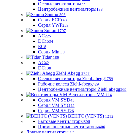
Осевые вентиляторы
72
Центробежные вентиляторы
138
Sanmu
396
Серия ECF
143
Серия YWF
253
Sunon
1797
AC
225
DC
1534
EC
8
Серия Mini
30
Tidar
180
AC
42
DC
138
Ziehl-Abegg
2757
Осевые вентиляторы Ziehl-abegg
1759
Рабочие колеса Ziehl-abegg
429
Центробежные вентиляторы Ziehl-abegg
569
Вентиляторы VM
114
Серия VM SYD
43
Серия VM SYQ
45
Серия VM SYT
26
ВЕНТС (VENTS)
1212
Бытовые вентиляторы
806
Промышленные вентиляторы
406
Другие вентиляторы
17