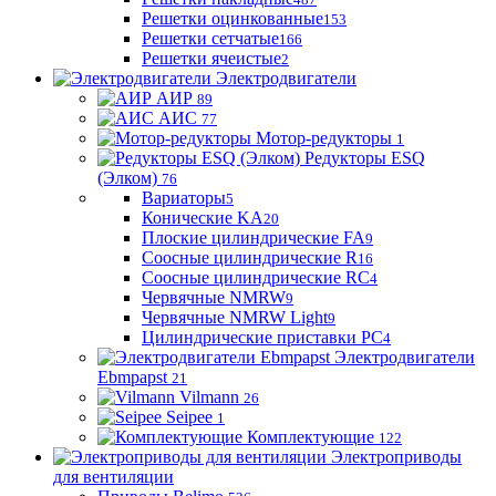
Решетки оцинкованные
153
Решетки сетчатые
166
Решетки ячеистые
2
Электродвигатели
АИР
89
АИС
77
Мотор-редукторы
1
Редукторы ESQ
(Элком)
76
Вариаторы
5
Конические KA
20
Плоские цилиндрические FA
9
Соосные цилиндрические R
16
Соосные цилиндрические RC
4
Червячные NMRW
9
Червячные NMRW Light
9
Цилиндрические приставки PC
4
Электродвигатели
Ebmpapst
21
Vilmann
26
Seipee
1
Комплектующие
122
Электроприводы
для вентиляции