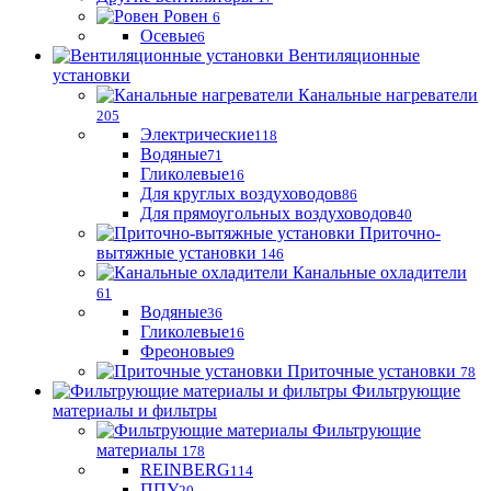
Ровен
6
Осевые
6
Вентиляционные
установки
Канальные нагреватели
205
Электрические
118
Водяные
71
Гликолевые
16
Для круглых воздуховодов
86
Для прямоугольных воздуховодов
40
Приточно-
вытяжные установки
146
Канальные охладители
61
Водяные
36
Гликолевые
16
Фреоновые
9
Приточные установки
78
Фильтрующие
материалы и фильтры
Фильтрующие
материaлы
178
REINBERG
114
ППУ
20