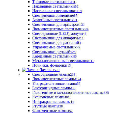
Трековые светильники
31
Накладные светильники
99
Настольные светильники
119
Светильники линейные
87
Аварийные светильники
1
Светильники для армстронг
31
Люминесцентные светильники
4
Светодиодные (LED) модули
46
Светильники для аквариума
3
Светильники для растений
4
Управляемые светильники
9
Светильники даунлайт
25
Карданные светильники
6
Металлогалогенные светильники
11
Ночники, фонарики
13
Лампы
1578
Светодиодные лампы
268
Люминесцентные лампы
174
Ультрафиолетовые лампы
57
Бактерицидные лампы
38
Галогенные и металлогалогенные лампы
625
Ксеноновые лампы
81
Инфракрасные лампы
11
Ртутные лампы
38
Филаментные лампы
57