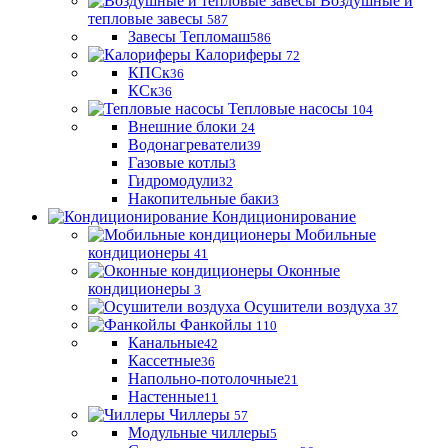
Воздушные и
тепловые завесы
587
Завесы Тепломаш
586
Калориферы
72
КПСк
36
КСк
36
Тепловые насосы
104
Внешние блоки
24
Водонагреватели
39
Газовые котлы
3
Гидромодули
32
Накопительные баки
3
Кондиционирование
Мобильные
кондиционеры
41
Оконные
кондиционеры
3
Осушители воздуха
37
Фанкойлы
110
Канальные
42
Кассетные
36
Напольно-потолочные
21
Настенные
11
Чиллеры
57
Модульные чиллеры
5