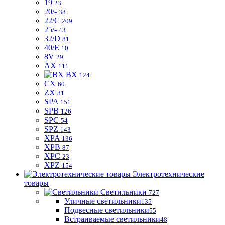
19
23
20/-
38
22/C
209
25/-
43
32/D
81
40/E
10
8V
29
AX
111
BX
124
CX
60
ZX
81
SPA
151
SPB
126
SPC
54
SPZ
143
XPA
136
XPB
87
XPC
23
XPZ
154
Электротехнические
товары
Светильники
727
Уличные светильники
135
Подвесные светильники
55
Встраиваемые светильники
48