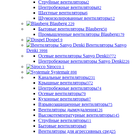
Струйные вентиляторы
2
Центробежные вентиляторы
82
Шахтные вентиляторы
6
Шумоизолированные вентиляторы
12
Blauberg
229
Бытовые вентиляторы Blauberg
50
Промышленные вентиляторы Blauberg
179
Dospel
9
Вентиляторы Sanyo
Denki
3998
Осевые вентиляторы Sanyo Denki
3772
Центробежные вентиляторы Sanyo Denki
226
Sirocco
1
Systemair
898
Канальные вентиляторы
231
Крышные вентиляторы
372
Центробежные вентиляторы
74
Осевые вентиляторы
79
Кухонные вентиляторы
87
Взрывозащищенные вентиляторы
75
Вентиляторы дымоудаления
126
Высокотемпературные вентиляторы
145
Струйные вентиляторы
11
Бытовые вентиляторы
9
Вентиляторы для агрессивных сред
25