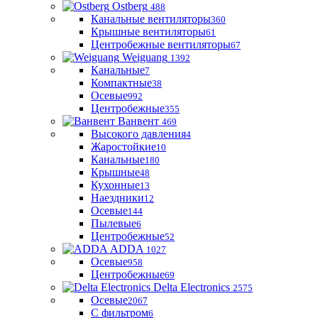
Ostberg
488
Канальные вентиляторы
360
Крышные вентиляторы
61
Центробежные вентиляторы
67
Weiguang
1392
Канальные
7
Компактные
38
Осевые
992
Центробежные
355
Ванвент
469
Высокого давления
4
Жаростойкие
10
Канальные
180
Крышные
48
Кухонные
13
Наездники
12
Осевые
144
Пылевые
6
Центробежные
52
ADDA
1027
Осевые
958
Центробежные
69
Delta Electronics
2575
Осевые
2067
С фильтром
6