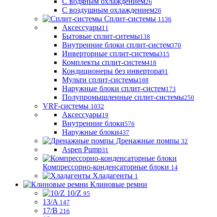
С водяным охлаждением
26
С воздушным охлаждением
26
Сплит-системы
1136
Аксессуары
11
Бытовые сплит-ситемы
138
Внутренние блоки сплит-систем
370
Инверторные сплит-системы
315
Комплекты сплит-систем
418
Кондиционеры без инвертора
91
Мульти сплит-системы
188
Наружные блоки сплит-систем
173
Полупромышленные сплит-системы
250
VRF-системы
1032
Аксессуары
19
Внутренние блоки
576
Наружные блоки
437
Дренажные помпы
32
Aspen Pump
31
Компрессорно-конденсаторные блоки
14
Хладагенты
1
Клиновые ремни
10/Z
95
13/A
147
17/B
216