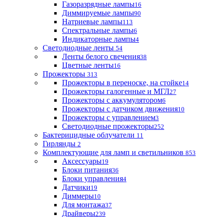
Газоразрядные лампы
16
Диммируемые лампы
90
Натриевые лампы
113
Спектральные лампы
6
Индикаторные лампы
4
Светодиодные ленты
54
Ленты белого свечения
38
Цветные ленты
16
Прожекторы
313
Прожекторы в переноске, на стойке
14
Прожекторы галогенные и МГЛ
27
Прожекторы с аккумулятором
6
Прожекторы с датчиком движения
10
Прожекторы с управлением
3
Светодиодные прожекторы
252
Бактерицидные облучатели
11
Гирлянды
2
Комплектующие для ламп и светильников
853
Аксессуары
19
Блоки питания
36
Блоки управления
4
Датчики
19
Диммеры
10
Для монтажа
37
Драйверы
239