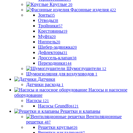
Круглые
20
Фасонные изделия
422
Зонты
35
Отводы
38
Тройники
57
Крестовины
19
Муфта
20
Ниппель
20
Шибер-задвижка
20
Дефлекторы
31
Дроссель-клапан
38
Переходники
144
Шумоглушители
12
Шумоизоляция для воздуховодов
1
Датчики
Датчики расхода
1
Насосы и насосное
оборудование
Насосы
121
Насосы Grundfos
121
Решетки и клапаны
Вентиляционные
решетки
487
Решетки круглые
26
Решетки накладные
487