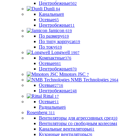
Центробежные
502
Dunli
84
Канальные
8
Осевые
65
Центробежные
11
Jamicon
619
По размеру
619
По типу корпуса
619
По току
619
Longwell
1907
Компактные
376
Осевые
661
Центробежные
870
Mmotors JSC
7
NMB Technologies
2964
Осевые
2716
Центробежные
248
Rittal
17
Осевые
11
Радиальные
6
Rosenberg
311
Вентиляторы для агрессивных сред
10
Вентиляторы со свободным колесом
4
Канальные вентиляторы
61
Кухонные вентиляторы
26