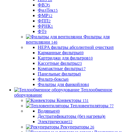
ФВЭ
5
ФилТек
15
ФМР
12
ФПП
2
ФРНК
1
ФТ
9
Фильтры для
вентиляции
146
HEPA фильтры абсолютной очистки
8
Карманные фильтры
69
Картриджи для фильтров
10
Кассетные фильтры
23
Компактные фильтры
17
Панельные фильтры
9
Фильтр-боксы
6
Фильтры для фанкойлов
4
Теплообменное
оборудование
Конвекторы
151
Тепловентиляторы
77
Водяные
49
Дестратификаторы (без нагрева)
6
Электрические
22
Рекуператоры
26