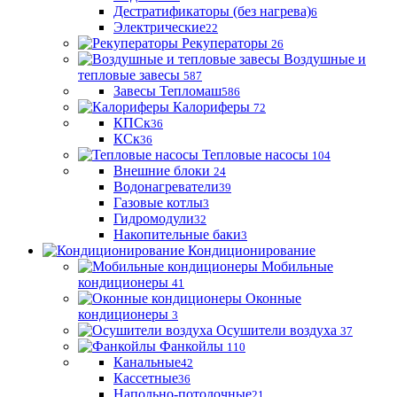
Дестратификаторы (без нагрева)
6
Электрические
22
Рекуператоры
26
Воздушные и
тепловые завесы
587
Завесы Тепломаш
586
Калориферы
72
КПСк
36
КСк
36
Тепловые насосы
104
Внешние блоки
24
Водонагреватели
39
Газовые котлы
3
Гидромодули
32
Накопительные баки
3
Кондиционирование
Мобильные
кондиционеры
41
Оконные
кондиционеры
3
Осушители воздуха
37
Фанкойлы
110
Канальные
42
Кассетные
36
Напольно-потолочные
21