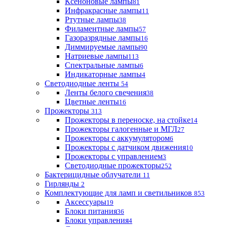
Ксеноновые лампы
81
Инфракрасные лампы
11
Ртутные лампы
38
Филаментные лампы
57
Газоразрядные лампы
16
Диммируемые лампы
90
Натриевые лампы
113
Спектральные лампы
6
Индикаторные лампы
4
Светодиодные ленты
54
Ленты белого свечения
38
Цветные ленты
16
Прожекторы
313
Прожекторы в переноске, на стойке
14
Прожекторы галогенные и МГЛ
27
Прожекторы с аккумулятором
6
Прожекторы с датчиком движения
10
Прожекторы с управлением
3
Светодиодные прожекторы
252
Бактерицидные облучатели
11
Гирлянды
2
Комплектующие для ламп и светильников
853
Аксессуары
19
Блоки питания
36
Блоки управления
4