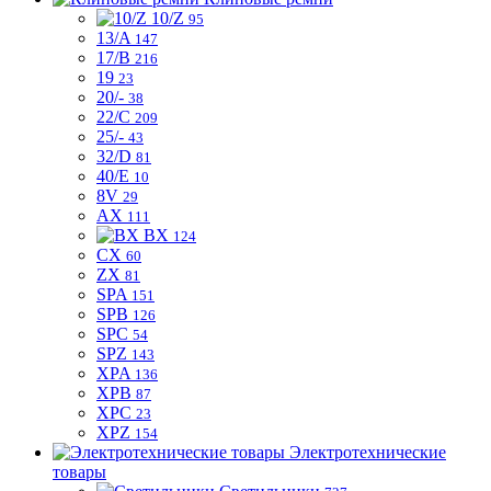
10/Z
95
13/A
147
17/B
216
19
23
20/-
38
22/C
209
25/-
43
32/D
81
40/E
10
8V
29
AX
111
BX
124
CX
60
ZX
81
SPA
151
SPB
126
SPC
54
SPZ
143
XPA
136
XPB
87
XPC
23
XPZ
154
Электротехнические
товары