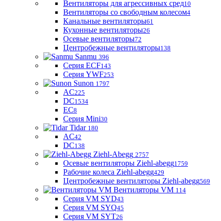
Вентиляторы для агрессивных сред
10
Вентиляторы со свободным колесом
4
Канальные вентиляторы
61
Кухонные вентиляторы
26
Осевые вентиляторы
72
Центробежные вентиляторы
138
Sanmu
396
Серия ECF
143
Серия YWF
253
Sunon
1797
AC
225
DC
1534
EC
8
Серия Mini
30
Tidar
180
AC
42
DC
138
Ziehl-Abegg
2757
Осевые вентиляторы Ziehl-abegg
1759
Рабочие колеса Ziehl-abegg
429
Центробежные вентиляторы Ziehl-abegg
569
Вентиляторы VM
114
Серия VM SYD
43
Серия VM SYQ
45
Серия VM SYT
26