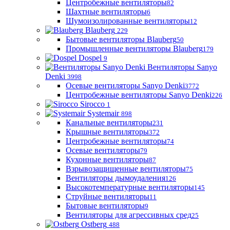
Центробежные вентиляторы
82
Шахтные вентиляторы
6
Шумоизолированные вентиляторы
12
Blauberg
229
Бытовые вентиляторы Blauberg
50
Промышленные вентиляторы Blauberg
179
Dospel
9
Вентиляторы Sanyo
Denki
3998
Осевые вентиляторы Sanyo Denki
3772
Центробежные вентиляторы Sanyo Denki
226
Sirocco
1
Systemair
898
Канальные вентиляторы
231
Крышные вентиляторы
372
Центробежные вентиляторы
74
Осевые вентиляторы
79
Кухонные вентиляторы
87
Взрывозащищенные вентиляторы
75
Вентиляторы дымоудаления
126
Высокотемпературные вентиляторы
145
Струйные вентиляторы
11
Бытовые вентиляторы
9
Вентиляторы для агрессивных сред
25
Ostberg
488