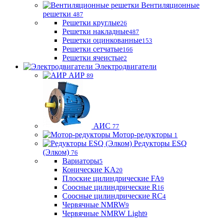
Вентиляционные
решетки
487
Решетки круглые
26
Решетки накладные
487
Решетки оцинкованные
153
Решетки сетчатые
166
Решетки ячеистые
2
Электродвигатели
АИР
89
АИС
77
Мотор-редукторы
1
Редукторы ESQ
(Элком)
76
Вариаторы
5
Конические KA
20
Плоские цилиндрические FA
9
Соосные цилиндрические R
16
Соосные цилиндрические RC
4
Червячные NMRW
9
Червячные NMRW Light
9