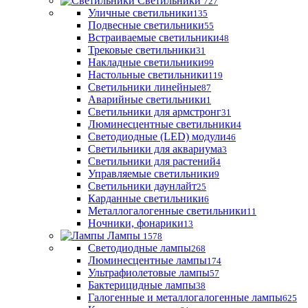
Светильники
727
Уличные светильники
135
Подвесные светильники
55
Встраиваемые светильники
48
Трековые светильники
31
Накладные светильники
99
Настольные светильники
119
Светильники линейные
87
Аварийные светильники
1
Светильники для армстронг
31
Люминесцентные светильники
4
Светодиодные (LED) модули
46
Светильники для аквариума
3
Светильники для растений
4
Управляемые светильники
9
Светильники даунлайт
25
Карданные светильники
6
Металлогалогенные светильники
11
Ночники, фонарики
13
Лампы
1578
Светодиодные лампы
268
Люминесцентные лампы
174
Ультрафиолетовые лампы
57
Бактерицидные лампы
38
Галогенные и металлогалогенные лампы
625