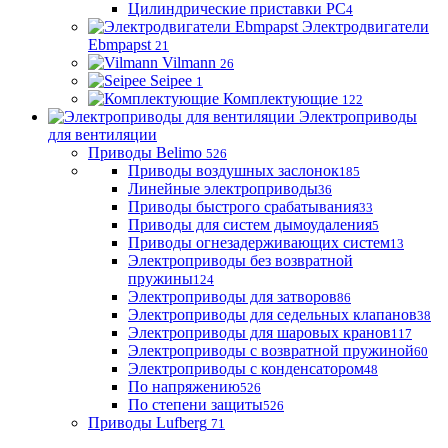
Цилиндрические приставки PC
4
Электродвигатели
Ebmpapst
21
Vilmann
26
Seipee
1
Комплектующие
122
Электроприводы
для вентиляции
Приводы Belimo
526
Приводы воздушных заслонок
185
Линейные электроприводы
36
Приводы быстрого срабатывания
33
Приводы для систем дымоудаления
5
Приводы огнезадерживающих систем
13
Электроприводы без возвратной
пружины
124
Электроприводы для затворов
86
Электроприводы для седельных клапанов
38
Электроприводы для шаровых кранов
117
Электроприводы с возвратной пружиной
60
Электроприводы с конденсатором
48
По напряжению
526
По степени защиты
526
Приводы Lufberg
71