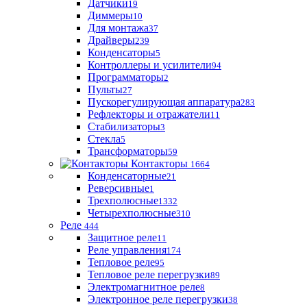
Датчики
19
Диммеры
10
Для монтажа
37
Драйверы
239
Конденсаторы
5
Контроллеры и усилители
94
Программаторы
2
Пульты
27
Пускорегулирующая аппаратура
283
Рефлекторы и отражатели
11
Стабилизаторы
3
Стекла
5
Трансформаторы
59
Контакторы
1664
Конденсаторные
21
Реверсивные
1
Трехполюсные
1332
Четырехполюсные
310
Реле
444
Защитное реле
11
Реле управления
174
Тепловое реле
95
Тепловое реле перегрузки
89
Электромагнитное реле
8
Электронное реле перегрузки
38