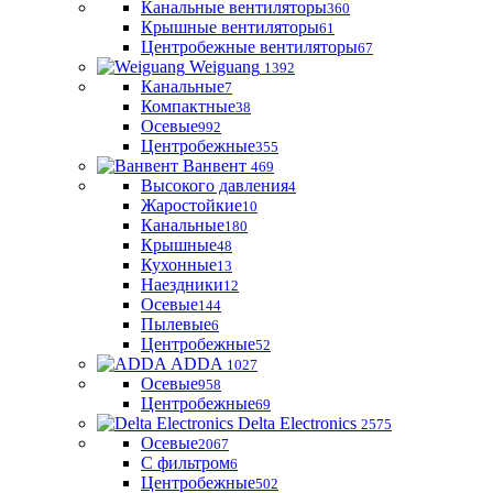
Канальные вентиляторы
360
Крышные вентиляторы
61
Центробежные вентиляторы
67
Weiguang
1392
Канальные
7
Компактные
38
Осевые
992
Центробежные
355
Ванвент
469
Высокого давления
4
Жаростойкие
10
Канальные
180
Крышные
48
Кухонные
13
Наездники
12
Осевые
144
Пылевые
6
Центробежные
52
ADDA
1027
Осевые
958
Центробежные
69
Delta Electronics
2575
Осевые
2067
С фильтром
6
Центробежные
502