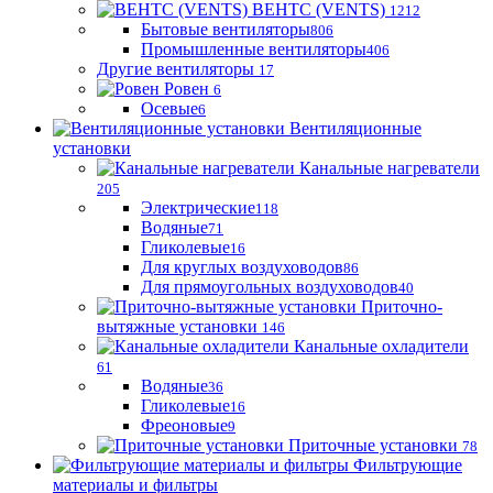
ВЕНТС (VENTS)
1212
Бытовые вентиляторы
806
Промышленные вентиляторы
406
Другие вентиляторы
17
Ровен
6
Осевые
6
Вентиляционные
установки
Канальные нагреватели
205
Электрические
118
Водяные
71
Гликолевые
16
Для круглых воздуховодов
86
Для прямоугольных воздуховодов
40
Приточно-
вытяжные установки
146
Канальные охладители
61
Водяные
36
Гликолевые
16
Фреоновые
9
Приточные установки
78
Фильтрующие
материалы и фильтры