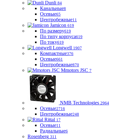
Dunli
84
Канальные
8
Осевые
65
Центробежные
11
Jamicon
619
По размеру
619
По типу корпуса
619
По току
619
Longwell
1907
Компактные
376
Осевые
661
Центробежные
870
Mmotors JSC
7
NMB Technologies
2964
Осевые
2716
Центробежные
248
Rittal
17
Осевые
11
Радиальные
6
Rosenberg
311