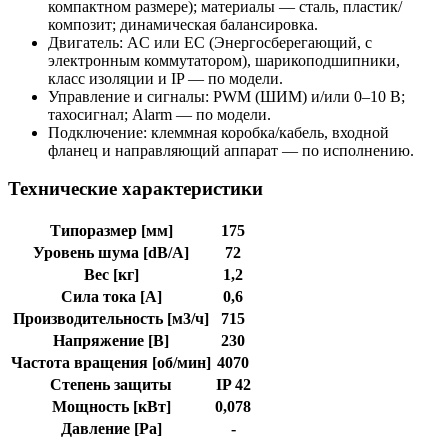
компактном размере); материалы — сталь, пластик/
композит; динамическая балансировка.
Двигатель: AC или EC (Энергосберегающий, с
электронным коммутатором), шарикоподшипники,
класс изоляции и IP — по модели.
Управление и сигналы: PWM (ШИМ) и/или 0–10 В;
тахосигнал; Alarm — по модели.
Подключение: клеммная коробка/кабель, входной
фланец и направляющий аппарат — по исполнению.
Технические характеристики
Типоразмер [мм]
175
Уровень шума [dB/A]
72
Вес [кг]
1,2
Сила тока [A]
0,6
Производительность [м3/ч]
715
Напряжение [В]
230
Частота вращения [об/мин]
4070
Степень защиты
IP 42
Мощность [кВт]
0,078
Давление [Pa]
-