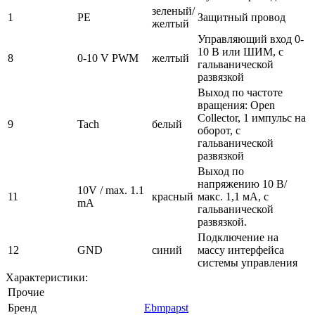
зеленый/
1
PE
Защитный провод
желтый
Управляющий вход 0-
10 В или ШИМ, с
8
0-10 V PWM
желтый
гальванической
развязкой
Выход по частоте
вращения: Open
Collector, 1 импульс на
9
Tach
белый
оборот, с
гальванической
развязкой
Выход по
напряжению 10 В/
10V / max. 1.1
11
красный
макс. 1,1 мА, с
mA
гальванической
развязкой.
Подключение на
12
GND
синий
массу интерфейса
системы управления
Характеристики:
Прочие
Бренд
Ebmpapst