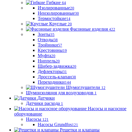
Гибкие
64
Изолированные
20
Неизолированные
30
Термостойкие
14
Круглые
20
Фасонные изделия
422
Зонты
35
Отводы
38
Тройники
57
Крестовины
19
Муфта
20
Ниппель
20
Шибер-задвижка
20
Дефлекторы
31
Дроссель-клапан
38
Переходники
144
Шумоглушители
12
Шумоизоляция для воздуховодов
1
Датчики
Датчики расхода
1
Насосы и насосное
оборудование
Насосы
121
Насосы Grundfos
121
Решетки и клапаны