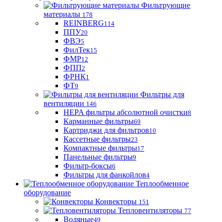
Фильтрующие
материaлы
178
REINBERG
114
ППУ
20
ФВЭ
5
ФилТек
15
ФМР
12
ФПП
2
ФРНК
1
ФТ
9
Фильтры для
вентиляции
146
HEPA фильтры абсолютной очистки
8
Карманные фильтры
69
Картриджи для фильтров
10
Кассетные фильтры
23
Компактные фильтры
17
Панельные фильтры
9
Фильтр-боксы
6
Фильтры для фанкойлов
4
Теплообменное
оборудование
Конвекторы
151
Тепловентиляторы
77
Водяные
49