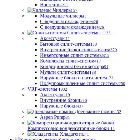
Настенные
11
Чиллеры
57
Модульные чиллеры
5
С водяным охлаждением
26
С воздушным охлаждением
26
Сплит-системы
1135
Аксессуары
11
Бытовые сплит-ситемы
138
Внутренние блоки сплит-систем
370
Инверторные сплит-системы
315
Комплекты сплит-систем
417
Кондиционеры без инвертора
91
Мульти сплит-системы
188
Наружные блоки сплит-систем
173
Полупромышленные сплит-системы
250
VRF-системы
1032
Аксессуары
19
Внутренние блоки
576
Наружные блоки
437
Дренажные помпы
32
Aspen Pump
31
Компрессорно-конденсаторные блоки
14
Хладагенты
1
Клиновые ремни