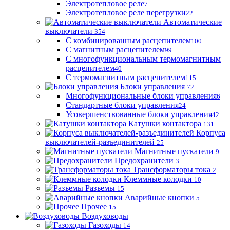
Электротепловое реле
7
Электротепловое реле перегрузки
22
Автоматические
выключатели
354
С комбинированным расцепителем
100
С магнитным расцепителем
99
С многофункциональным термомагнитным
расцепителем
40
С термомагнитным расцепителем
115
Блоки управления
72
Многофункциональные блоки управления
6
Стандартные блоки управления
24
Усовершенствованные блоки управления
42
Катушки контактора
131
Корпуса
выключателей-разъединителей
25
Магнитные пускатели
9
Предохранители
3
Трансформаторы тока
2
Клеммные колодки
10
Разъемы
15
Аварийные кнопки
5
Прочее
15
Воздуховоды
Газоходы
14