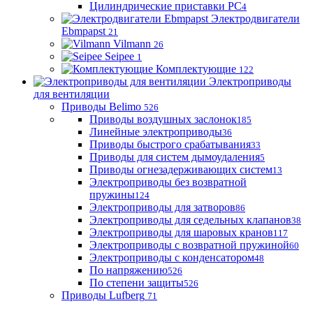
Цилиндрические приставки PC
4
Электродвигатели
Ebmpapst
21
Vilmann
26
Seipee
1
Комплектующие
122
Электроприводы
для вентиляции
Приводы Belimo
526
Приводы воздушных заслонок
185
Линейные электроприводы
36
Приводы быстрого срабатывания
33
Приводы для систем дымоудаления
5
Приводы огнезадерживающих систем
13
Электроприводы без возвратной
пружины
124
Электроприводы для затворов
86
Электроприводы для седельных клапанов
38
Электроприводы для шаровых кранов
117
Электроприводы с возвратной пружиной
60
Электроприводы с конденсатором
48
По напряжению
526
По степени защиты
526
Приводы Lufberg
71