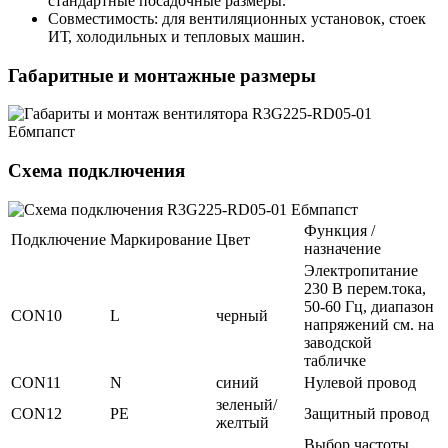
стандартные посадочные размеры.
Совместимость: для вентиляционных установок, стоек
ИТ, холодильных и тепловых машин.
Габаритные и монтажные размеры
Схема подключения
Функция /
Подключение
Маркирование
Цвет
назначение
Электропитание
230 В перем.тока,
50-60 Гц, диапазон
CON10
L
черный
напряжений см. на
заводской
табличке
CON11
N
синий
Нулевой провод
зеленый/
CON12
PE
Защитный провод
желтый
Выбор частоты