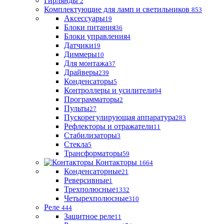
Гирлянды
2
Комплектующие для ламп и светильников
853
Аксессуары
19
Блоки питания
36
Блоки управления
4
Датчики
19
Диммеры
10
Для монтажа
37
Драйверы
239
Конденсаторы
5
Контроллеры и усилители
94
Программаторы
2
Пульты
27
Пускорегулирующая аппаратура
283
Рефлекторы и отражатели
11
Стабилизаторы
3
Стекла
5
Трансформаторы
59
Контакторы
1664
Конденсаторные
21
Реверсивные
1
Трехполюсные
1332
Четырехполюсные
310
Реле
444
Защитное реле
11