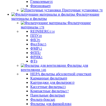
Гликолевые
16
Фреоновые
9
Приточные установки
78
Фильтрующие
материалы и фильтры
Фильтрующие
материaлы
178
REINBERG
114
ППУ
20
ФВЭ
5
ФилТек
15
ФМР
12
ФПП
2
ФРНК
1
ФТ
9
Фильтры для
вентиляции
146
HEPA фильтры абсолютной очистки
8
Карманные фильтры
69
Картриджи для фильтров
10
Кассетные фильтры
23
Компактные фильтры
17
Панельные фильтры
9
Фильтр-боксы
6
Фильтры для фанкойлов
4