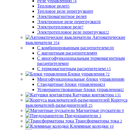
Реле управления
174
Тепловое реле
95
Тепловое реле перегрузки
89
Электромагнитное реле
8
Электронное реле перегрузки
38
Электротепловое реле
7
Электротепловое реле перегрузки
22
Автоматические
выключатели
354
С комбинированным расцепителем
100
С магнитным расцепителем
99
С многофункциональным термомагнитным
расцепителем
40
С термомагнитным расцепителем
115
Блоки управления
72
Многофункциональные блоки управления
6
Стандартные блоки управления
24
Усовершенствованные блоки управления
42
Катушки контактора
131
Корпуса
выключателей-разъединителей
25
Магнитные пускатели
9
Предохранители
3
Трансформаторы тока
2
Клеммные колодки
10