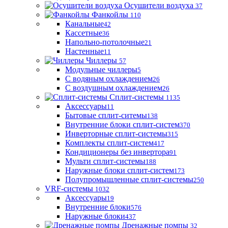
Осушители воздуха
37
Фанкойлы
110
Канальные
42
Кассетные
36
Напольно-потолочные
21
Настенные
11
Чиллеры
57
Модульные чиллеры
5
С водяным охлаждением
26
С воздушным охлаждением
26
Сплит-системы
1135
Аксессуары
11
Бытовые сплит-ситемы
138
Внутренние блоки сплит-систем
370
Инверторные сплит-системы
315
Комплекты сплит-систем
417
Кондиционеры без инвертора
91
Мульти сплит-системы
188
Наружные блоки сплит-систем
173
Полупромышленные сплит-системы
250
VRF-системы
1032
Аксессуары
19
Внутренние блоки
576
Наружные блоки
437
Дренажные помпы
32