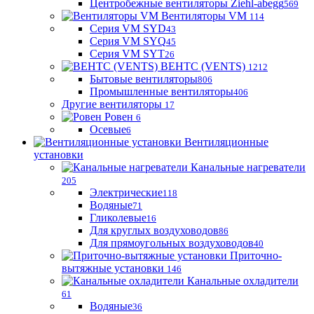
Центробежные вентиляторы Ziehl-abegg
569
Вентиляторы VM
114
Серия VM SYD
43
Серия VM SYQ
45
Серия VM SYT
26
ВЕНТС (VENTS)
1212
Бытовые вентиляторы
806
Промышленные вентиляторы
406
Другие вентиляторы
17
Ровен
6
Осевые
6
Вентиляционные
установки
Канальные нагреватели
205
Электрические
118
Водяные
71
Гликолевые
16
Для круглых воздуховодов
86
Для прямоугольных воздуховодов
40
Приточно-
вытяжные установки
146
Канальные охладители
61
Водяные
36