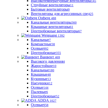
Высокотемпературные вентиляторы
145
Струйные вентиляторы
11
Бытовые вентиляторы
9
Вентиляторы для агрессивных сред
25
Ostberg
488
Канальные вентиляторы
360
Крышные вентиляторы
61
Центробежные вентиляторы
67
Weiguang
1392
Канальные
7
Компактные
38
Осевые
992
Центробежные
355
Ванвент
469
Высокого давления
4
Жаростойкие
10
Канальные
180
Крышные
48
Кухонные
13
Наездники
12
Осевые
144
Пылевые
6
Центробежные
52
ADDA
1027
Осевые
958