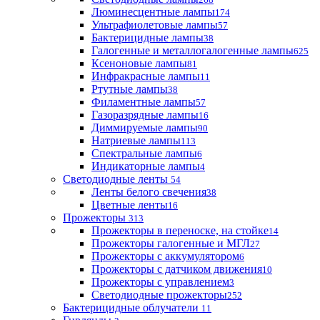
Люминесцентные лампы
174
Ультрафиолетовые лампы
57
Бактерицидные лампы
38
Галогенные и металлогалогенные лампы
625
Ксеноновые лампы
81
Инфракрасные лампы
11
Ртутные лампы
38
Филаментные лампы
57
Газоразрядные лампы
16
Диммируемые лампы
90
Натриевые лампы
113
Спектральные лампы
6
Индикаторные лампы
4
Светодиодные ленты
54
Ленты белого свечения
38
Цветные ленты
16
Прожекторы
313
Прожекторы в переноске, на стойке
14
Прожекторы галогенные и МГЛ
27
Прожекторы с аккумулятором
6
Прожекторы с датчиком движения
10
Прожекторы с управлением
3
Светодиодные прожекторы
252
Бактерицидные облучатели
11