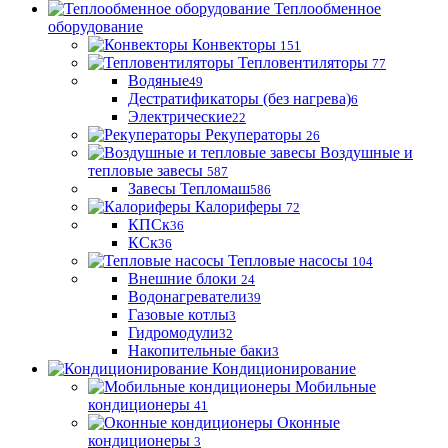
Теплообменное
оборудование
Конвекторы
151
Тепловентиляторы
77
Водяные
49
Дестратификаторы (без нагрева)
6
Электрические
22
Рекуператоры
26
Воздушные и
тепловые завесы
587
Завесы Тепломаш
586
Калориферы
72
КПСк
36
КСк
36
Тепловые насосы
104
Внешние блоки
24
Водонагреватели
39
Газовые котлы
3
Гидромодули
32
Накопительные баки
3
Кондиционирование
Мобильные
кондиционеры
41
Оконные
кондиционеры
3