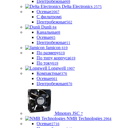
Центробежные
69
Delta Electronics
2575
Осевые
2067
С фильтром
6
Центробежные
502
Dunli
84
Канальные
8
Осевые
65
Центробежные
11
Jamicon
619
По размеру
619
По типу корпуса
619
По току
619
Longwell
1907
Компактные
376
Осевые
661
Центробежные
870
Mmotors JSC
7
NMB Technologies
2964
Осевые
2716