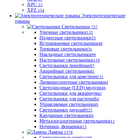
XPC
23
XPZ
154
Электротехнические
товары
Светильники
727
Уличные светильники
135
Подвесные светильники
55
Встраиваемые светильники
48
Трековые светильники
31
Накладные светильники
99
Настольные светильники
119
Светильники линейные
87
Аварийные светильники
1
Светильники для армстронг
31
Люминесцентные светильники
4
Светодиодные (LED) модули
46
Светильники для аквариума
3
Светильники для растений
4
Управляемые светильники
9
Светильники даунлайт
25
Карданные светильники
6
Металлогалогенные светильники
11
Ночники, фонарики
13
Лампы
1578
Светодиодные лампы
268