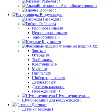
Разъемы
15
Аварийные кнопки
5
Прочее
15
Воздуховоды
Газоходы
14
Гибкие
64
Изолированные
20
Неизолированные
30
Термостойкие
14
Круглые
20
Фасонные изделия
422
Зонты
35
Отводы
38
Тройники
57
Крестовины
19
Муфта
20
Ниппель
20
Шибер-задвижка
20
Дефлекторы
31
Дроссель-клапан
38
Переходники
144
Шумоглушители
12
Шумоизоляция для воздуховодов
1
Датчики
Датчики расхода
1