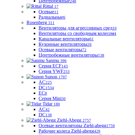
Центробежные
248
Rittal
17
Осевые
11
Радиальные
6
Rosenberg
311
Вентиляторы для агрессивных сред
10
Вентиляторы со свободным колесом
4
Канальные вентиляторы
61
Кухонные вентиляторы
26
Осевые вентиляторы
72
Центробежные вентиляторы
138
Sanmu
396
Серия ECF
143
Серия YWF
253
Sunon
1797
AC
225
DC
1534
EC
8
Серия Mini
30
Tidar
180
AC
42
DC
138
Ziehl-Abegg
2757
Осевые вентиляторы Ziehl-abegg
1759
Рабочие колеса Ziehl-abegg
429