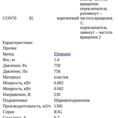
вращения:
переключатель
разомкнут –
CON70
SL
коричневый
частота вращения
1;
переключатель
замкнут – частота
вращения 2
Характеристики:
Прочие
Бренд
Ebmpapst
Вес, кг
1.4
Давление, Pa
758
Давление, Па
758
Материал
пластик
Мощность, кВт
0.082
Мощность, кВт
0.082
Напряжение, В
230
Подшипники
Шарикоподшипник
Производительность, м3/ч
1300
Серия
R3G
Сила тока, А
0.7