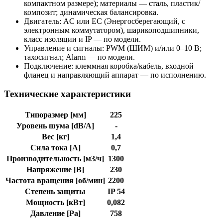
компактном размере); материалы — сталь, пластик/
композит; динамическая балансировка.
Двигатель: AC или EC (Энергосберегающий, с
электронным коммутатором), шарикоподшипники,
класс изоляции и IP — по модели.
Управление и сигналы: PWM (ШИМ) и/или 0–10 В;
тахосигнал; Alarm — по модели.
Подключение: клеммная коробка/кабель, входной
фланец и направляющий аппарат — по исполнению.
Технические характеристики
Типоразмер [мм]
225
Уровень шума [dB/A]
-
Вес [кг]
1,4
Сила тока [A]
0,7
Производительность [м3/ч]
1300
Напряжение [В]
230
Частота вращения [об/мин]
2200
Степень защиты
IP 54
Мощность [кВт]
0,082
Давление [Pa]
758