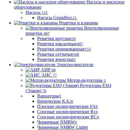
Насосы и насосное
оборудование
Насосы
121
Насосы Grundfos
121
Решетки и клапаны
Вентиляционные
решетки
487
Решетки круглые
26
Решетки накладные
487
Решетки оцинкованные
153
Решетки сетчатые
166
Решетки ячеистые
2
Электродвигатели
АИР
89
АИС
77
Мотор-редукторы
1
Редукторы ESQ
(Элком)
76
Вариаторы
5
Конические KA
20
Плоские цилиндрические FA
9
Соосные цилиндрические R
16
Соосные цилиндрические RC
4
Червячные NMRW
9
Червячные NMRW Light
9