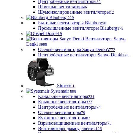
Центробежные вентиляторы
82
Шахтные вентиляторы
6
Шумоизолированные вентиляторы
12
Blauberg
229
Бытовые вентиляторы Blauberg
50
Промышленные вентиляторы Blauberg
179
Dospel
9
Вентиляторы Sanyo
Denki
3998
Осевые вентиляторы Sanyo Denki
3772
Центробежные вентиляторы Sanyo Denki
226
Sirocco
1
Systemair
898
Канальные вентиляторы
231
Крышные вентиляторы
372
Центробежные вентиляторы
74
Осевые вентиляторы
79
Кухонные вентиляторы
87
Взрывозащищенные вентиляторы
75
Вентиляторы дымоудаления
126