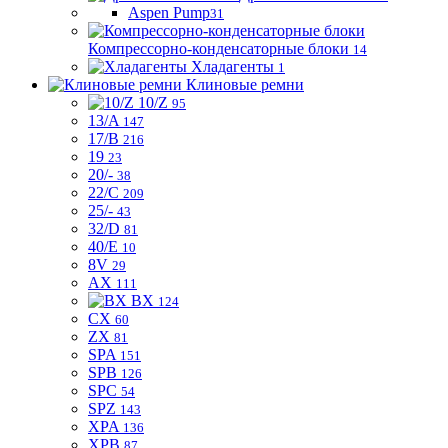
Aspen Pump
31
Компрессорно-конденсаторные блоки
14
Хладагенты
1
Клиновые ремни
10/Z
95
13/A
147
17/B
216
19
23
20/-
38
22/C
209
25/-
43
32/D
81
40/E
10
8V
29
AX
111
BX
124
CX
60
ZX
81
SPA
151
SPB
126
SPC
54
SPZ
143
XPA
136
XPB
87