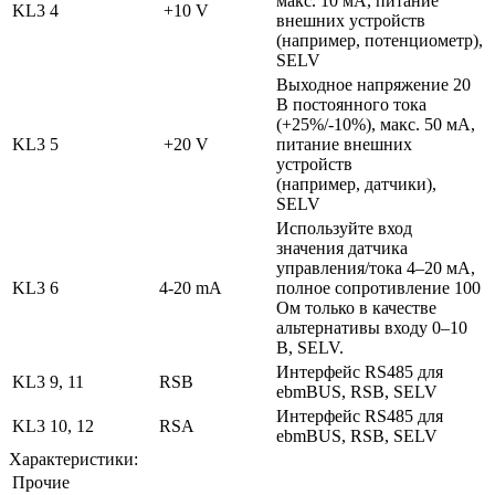
макс. 10 мА, питание
KL3
4
+10 V
внешних устройств
(например, потенциометр),
SELV
Выходное напряжение 20
В постоянного тока
(+25%/-10%), макс. 50 мА,
KL3
5
+20 V
питание внешних
устройств
(например, датчики),
SELV
Используйте вход
значения датчика
управления/тока 4–20 мА,
KL3
6
4-20 mA
полное сопротивление 100
Ом только в качестве
альтернативы входу 0–10
В, SELV.
Интерфейс RS485 для
KL3
9, 11
RSB
ebmBUS, RSB, SELV
Интерфейс RS485 для
KL3
10, 12
RSA
ebmBUS, RSB, SELV
Характеристики:
Прочие