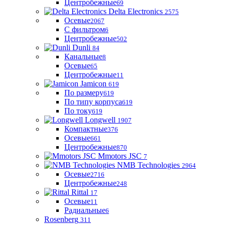
Центробежные
69
Delta Electronics
2575
Осевые
2067
С фильтром
6
Центробежные
502
Dunli
84
Канальные
8
Осевые
65
Центробежные
11
Jamicon
619
По размеру
619
По типу корпуса
619
По току
619
Longwell
1907
Компактные
376
Осевые
661
Центробежные
870
Mmotors JSC
7
NMB Technologies
2964
Осевые
2716
Центробежные
248
Rittal
17
Осевые
11
Радиальные
6
Rosenberg
311