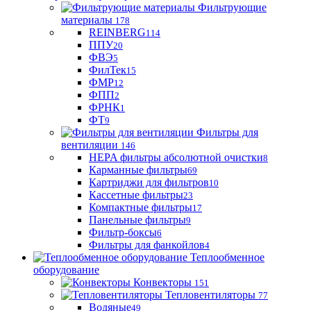
Фильтрующие
материaлы
178
REINBERG
114
ППУ
20
ФВЭ
5
ФилТек
15
ФМР
12
ФПП
2
ФРНК
1
ФТ
9
Фильтры для
вентиляции
146
HEPA фильтры абсолютной очистки
8
Карманные фильтры
69
Картриджи для фильтров
10
Кассетные фильтры
23
Компактные фильтры
17
Панельные фильтры
9
Фильтр-боксы
6
Фильтры для фанкойлов
4
Теплообменное
оборудование
Конвекторы
151
Тепловентиляторы
77
Водяные
49