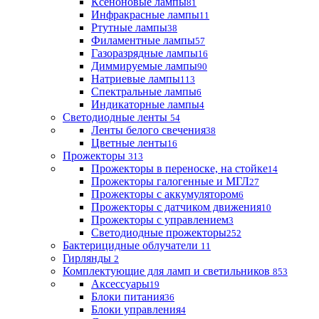
Ксеноновые лампы
81
Инфракрасные лампы
11
Ртутные лампы
38
Филаментные лампы
57
Газоразрядные лампы
16
Диммируемые лампы
90
Натриевые лампы
113
Спектральные лампы
6
Индикаторные лампы
4
Светодиодные ленты
54
Ленты белого свечения
38
Цветные ленты
16
Прожекторы
313
Прожекторы в переноске, на стойке
14
Прожекторы галогенные и МГЛ
27
Прожекторы с аккумулятором
6
Прожекторы с датчиком движения
10
Прожекторы с управлением
3
Светодиодные прожекторы
252
Бактерицидные облучатели
11
Гирлянды
2
Комплектующие для ламп и светильников
853
Аксессуары
19
Блоки питания
36
Блоки управления
4