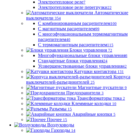
Электротепловое реле
7
Электротепловое реле перегрузки
22
Автоматические
выключатели
354
С комбинированным расцепителем
100
С магнитным расцепителем
99
С многофункциональным термомагнитным
расцепителем
40
С термомагнитным расцепителем
115
Блоки управления
72
Многофункциональные блоки управления
6
Стандартные блоки управления
24
Усовершенствованные блоки управления
42
Катушки контактора
131
Корпуса
выключателей-разъединителей
25
Магнитные пускатели
9
Предохранители
3
Трансформаторы тока
2
Клеммные колодки
10
Разъемы
15
Аварийные кнопки
5
Прочее
15
Воздуховоды
Газоходы
14