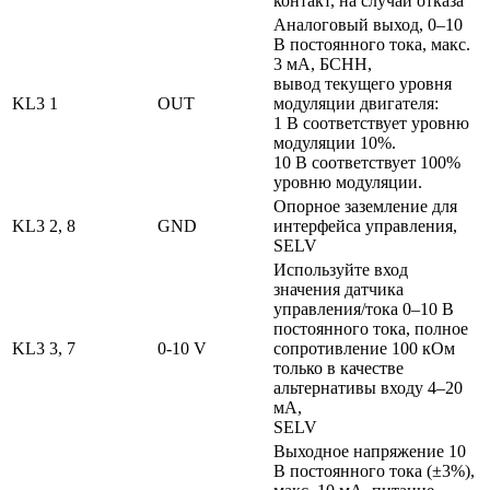
контакт, на случай отказа
Аналоговый выход, 0–10
В постоянного тока, макс.
3 мА, БСНН,
вывод текущего уровня
KL3
1
OUT
модуляции двигателя:
1 В соответствует уровню
модуляции 10%.
10 В соответствует 100%
уровню модуляции.
Опорное заземление для
KL3
2, 8
GND
интерфейса управления,
SELV
Используйте вход
значения датчика
управления/тока 0–10 В
постоянного тока, полное
KL3
3, 7
0-10 V
сопротивление 100 кОм
только в качестве
альтернативы входу 4–20
мА,
SELV
Выходное напряжение 10
В постоянного тока (±3%),