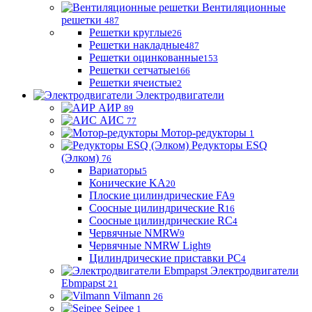
Вентиляционные
решетки
487
Решетки круглые
26
Решетки накладные
487
Решетки оцинкованные
153
Решетки сетчатые
166
Решетки ячеистые
2
Электродвигатели
АИР
89
АИС
77
Мотор-редукторы
1
Редукторы ESQ
(Элком)
76
Вариаторы
5
Конические KA
20
Плоские цилиндрические FA
9
Соосные цилиндрические R
16
Соосные цилиндрические RC
4
Червячные NMRW
9
Червячные NMRW Light
9
Цилиндрические приставки PC
4
Электродвигатели
Ebmpapst
21
Vilmann
26
Seipee
1