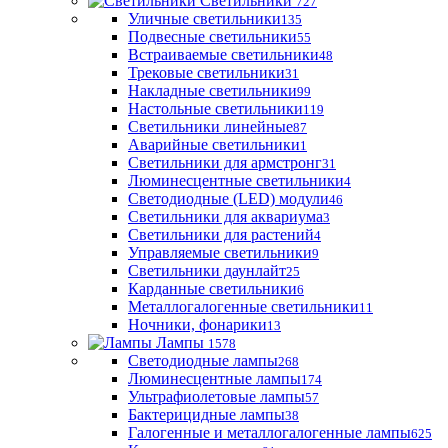
Светильники
727
Уличные светильники
135
Подвесные светильники
55
Встраиваемые светильники
48
Трековые светильники
31
Накладные светильники
99
Настольные светильники
119
Светильники линейные
87
Аварийные светильники
1
Светильники для армстронг
31
Люминесцентные светильники
4
Светодиодные (LED) модули
46
Светильники для аквариума
3
Светильники для растений
4
Управляемые светильники
9
Светильники даунлайт
25
Карданные светильники
6
Металлогалогенные светильники
11
Ночники, фонарики
13
Лампы
1578
Светодиодные лампы
268
Люминесцентные лампы
174
Ультрафиолетовые лампы
57
Бактерицидные лампы
38
Галогенные и металлогалогенные лампы
625