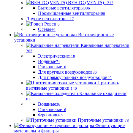
ВЕНТС (VENTS)
1212
Бытовые вентиляторы
806
Промышленные вентиляторы
406
Другие вентиляторы
17
Ровен
6
Осевые
6
Вентиляционные
установки
Канальные нагреватели
205
Электрические
118
Водяные
71
Гликолевые
16
Для круглых воздуховодов
86
Для прямоугольных воздуховодов
40
Приточно-
вытяжные установки
146
Канальные охладители
61
Водяные
36
Гликолевые
16
Фреоновые
9
Приточные установки
78
Фильтрующие
материалы и фильтры