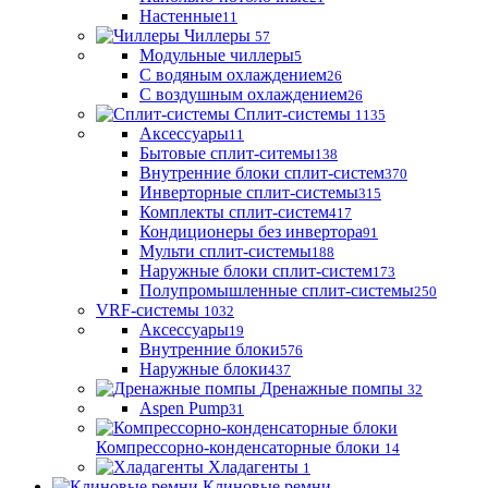
Настенные
11
Чиллеры
57
Модульные чиллеры
5
С водяным охлаждением
26
С воздушным охлаждением
26
Сплит-системы
1135
Аксессуары
11
Бытовые сплит-ситемы
138
Внутренние блоки сплит-систем
370
Инверторные сплит-системы
315
Комплекты сплит-систем
417
Кондиционеры без инвертора
91
Мульти сплит-системы
188
Наружные блоки сплит-систем
173
Полупромышленные сплит-системы
250
VRF-системы
1032
Аксессуары
19
Внутренние блоки
576
Наружные блоки
437
Дренажные помпы
32
Aspen Pump
31
Компрессорно-конденсаторные блоки
14
Хладагенты
1
Клиновые ремни