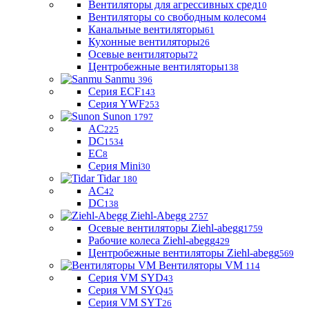
Вентиляторы для агрессивных сред
10
Вентиляторы со свободным колесом
4
Канальные вентиляторы
61
Кухонные вентиляторы
26
Осевые вентиляторы
72
Центробежные вентиляторы
138
Sanmu
396
Серия ECF
143
Серия YWF
253
Sunon
1797
AC
225
DC
1534
EC
8
Серия Mini
30
Tidar
180
AC
42
DC
138
Ziehl-Abegg
2757
Осевые вентиляторы Ziehl-abegg
1759
Рабочие колеса Ziehl-abegg
429
Центробежные вентиляторы Ziehl-abegg
569
Вентиляторы VM
114
Серия VM SYD
43
Серия VM SYQ
45
Серия VM SYT
26