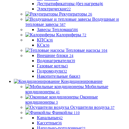
Дестратификаторы (без нагрева)
6
Электрические
22
Рекуператоры
26
Воздушные и
тепловые завесы
587
Завесы Тепломаш
586
Калориферы
72
КПСк
36
КСк
36
Тепловые насосы
104
Внешние блоки
24
Водонагреватели
39
Газовые котлы
3
Гидромодули
32
Накопительные баки
3
Кондиционирование
Мобильные
кондиционеры
41
Оконные
кондиционеры
3
Осушители воздуха
37
Фанкойлы
110
Канальные
42
Кассетные
36
Напольно-потолочные
21