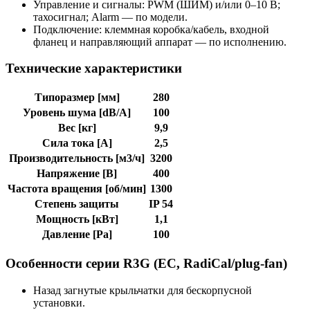
Управление и сигналы: PWM (ШИМ) и/или 0–10 В;
тахосигнал; Alarm — по модели.
Подключение: клеммная коробка/кабель, входной
фланец и направляющий аппарат — по исполнению.
Технические характеристики
Типоразмер [мм]
280
Уровень шума [dB/A]
100
Вес [кг]
9,9
Сила тока [A]
2,5
Производительность [м3/ч]
3200
Напряжение [В]
400
Частота вращения [об/мин]
1300
Степень защиты
IP 54
Мощность [кВт]
1,1
Давление [Pa]
100
Особенности серии R3G (EC, RadiCal/plug-fan)
Назад загнутые крыльчатки для бескорпусной
установки.