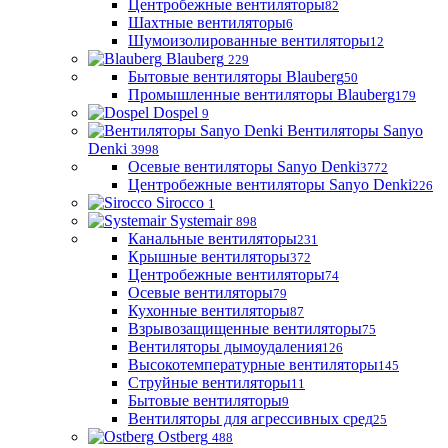
Центробежные вентиляторы
82
Шахтные вентиляторы
6
Шумоизолированные вентиляторы
12
Blauberg
229
Бытовые вентиляторы Blauberg
50
Промышленные вентиляторы Blauberg
179
Dospel
9
Вентиляторы Sanyo
Denki
3998
Осевые вентиляторы Sanyo Denki
3772
Центробежные вентиляторы Sanyo Denki
226
Sirocco
1
Systemair
898
Канальные вентиляторы
231
Крышные вентиляторы
372
Центробежные вентиляторы
74
Осевые вентиляторы
79
Кухонные вентиляторы
87
Взрывозащищенные вентиляторы
75
Вентиляторы дымоудаления
126
Высокотемпературные вентиляторы
145
Струйные вентиляторы
11
Бытовые вентиляторы
9
Вентиляторы для агрессивных сред
25
Ostberg
488