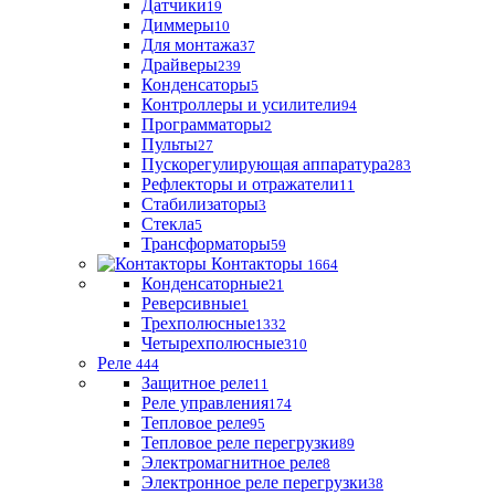
Датчики
19
Диммеры
10
Для монтажа
37
Драйверы
239
Конденсаторы
5
Контроллеры и усилители
94
Программаторы
2
Пульты
27
Пускорегулирующая аппаратура
283
Рефлекторы и отражатели
11
Стабилизаторы
3
Стекла
5
Трансформаторы
59
Контакторы
1664
Конденсаторные
21
Реверсивные
1
Трехполюсные
1332
Четырехполюсные
310
Реле
444
Защитное реле
11
Реле управления
174
Тепловое реле
95
Тепловое реле перегрузки
89
Электромагнитное реле
8
Электронное реле перегрузки
38