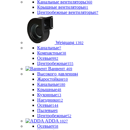
Канальные вентиляторы
360
Крышные вентиляторы
61
Центробежные вентиляторы
67
Weiguang
1392
Канальные
7
Компактные
38
Осевые
992
Центробежные
355
Ванвент
469
Высокого давления
4
Жаростойкие
10
Канальные
180
Крышные
48
Кухонные
13
Наездники
12
Осевые
144
Пылевые
6
Центробежные
52
ADDA
1027
Осевые
958