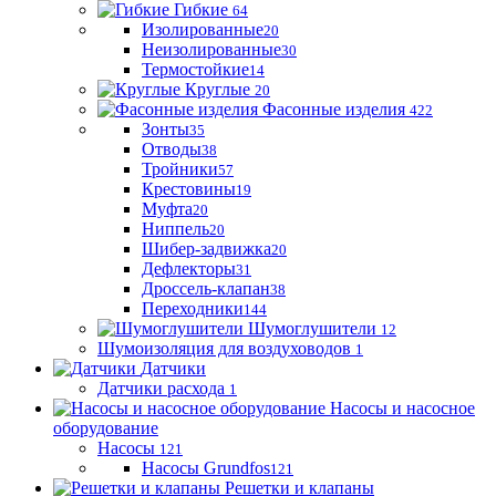
Гибкие
64
Изолированные
20
Неизолированные
30
Термостойкие
14
Круглые
20
Фасонные изделия
422
Зонты
35
Отводы
38
Тройники
57
Крестовины
19
Муфта
20
Ниппель
20
Шибер-задвижка
20
Дефлекторы
31
Дроссель-клапан
38
Переходники
144
Шумоглушители
12
Шумоизоляция для воздуховодов
1
Датчики
Датчики расхода
1
Насосы и насосное
оборудование
Насосы
121
Насосы Grundfos
121
Решетки и клапаны