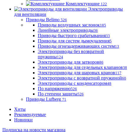
Комплектующие
122
Электроприводы
для вентиляции
Приводы Belimo
526
Приводы воздушных заслонок
185
Линейные электроприводы
36
Приводы быстрого срабатывания
33
Приводы для систем дымоудаления
5
Приводы огнезадерживающих систем
13
Электроприводы без возвратной
пружины
124
Электроприводы для затворов
86
Электроприводы для седельных клапанов
38
Электроприводы для шаровых кранов
117
Электроприводы с возвратной пружиной
60
Электроприводы с конденсатором
48
По напряжению
526
По степени защиты
526
Приводы Lufberg
71
Хиты
Рекомендуемые
Новинки
Подписка на новости магазина