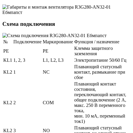
Схема подключения
№
Подключение
Маркирование
Функция / назначение
Клемма защитного
PE
PE
заземления
KL1
1, 2, 3
L1, L2, L3
Электропитание 50/60 Гц
Плавающий статусный
KL2
1
NC
контакт, размыкание при
сбое
Плавающий контакт
состояния,
переключающий контакт,
общее подключение (2 А,
KL2
2
COM
макс. 250 В переменного
тока,
мин. 10 мА, переменный
ток1)
Плавающий статусный
KL2
3
NO