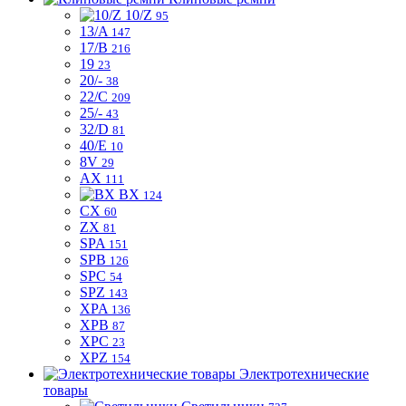
10/Z
95
13/A
147
17/B
216
19
23
20/-
38
22/C
209
25/-
43
32/D
81
40/E
10
8V
29
AX
111
BX
124
CX
60
ZX
81
SPA
151
SPB
126
SPC
54
SPZ
143
XPA
136
XPB
87
XPC
23
XPZ
154
Электротехнические
товары