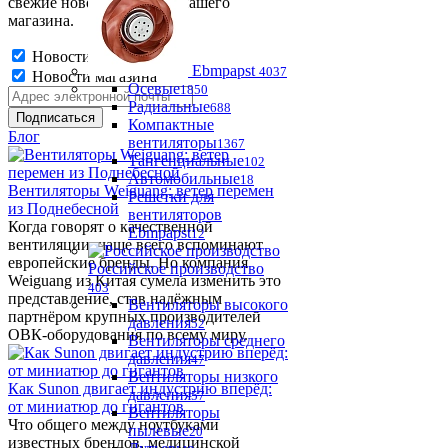
свежие новости и акции нашего
магазина.
Новости магазина
Ebmpapst
4037
Новости магазина
Осевые
1850
Радиальные
688
Компактные
Блог
вентиляторы
1367
Тангенциальные
102
Автомобильные
18
Вентиляторы Weiguang: ветер перемен
Решетки для
из Поднебесной
вентиляторов
Когда говорят о качественной
Ebmpapst
12
вентиляции, чаще всего вспоминают
европейские бренды. Но компания
Российское производство
Weiguang из Китая сумела изменить это
403
представление, став надёжным
Вентиляторы высокого
партнёром крупных производителей
давления
52
ОВК-оборудования по всему миру.
Вентиляторы среднего
давления
47
Вентиляторы низкого
Как Sunon двигает индустрию вперёд:
давления
57
от миниатюр до гигантов
Вентиляторы
Что общего между ноутбуками
пылевые
20
известных брендов, медицинской