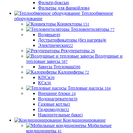
Фильтр-боксы
6
Фильтры для фанкойлов
4
Теплообменное
оборудование
Конвекторы
151
Тепловентиляторы
77
Водяные
49
Дестратификаторы (без нагрева)
6
Электрические
22
Рекуператоры
26
Воздушные и
тепловые завесы
587
Завесы Тепломаш
586
Калориферы
72
КПСк
36
КСк
36
Тепловые насосы
104
Внешние блоки
24
Водонагреватели
39
Газовые котлы
3
Гидромодули
32
Накопительные баки
3
Кондиционирование
Мобильные
кондиционеры
41