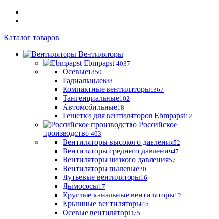
Каталог товаров
Вентиляторы
Ebmpapst
4037
Осевые
1850
Радиальные
688
Компактные вентиляторы
1367
Тангенциальные
102
Автомобильные
18
Решетки для вентиляторов Ebmpapst
12
Российское
производство
403
Вентиляторы высокого давления
52
Вентиляторы среднего давления
47
Вентиляторы низкого давления
57
Вентиляторы пылевые
20
Дутьевые вентиляторы
16
Дымососы
17
Круглые канальные вентиляторы
12
Крышные вентиляторы
45
Осевые вентиляторы
75