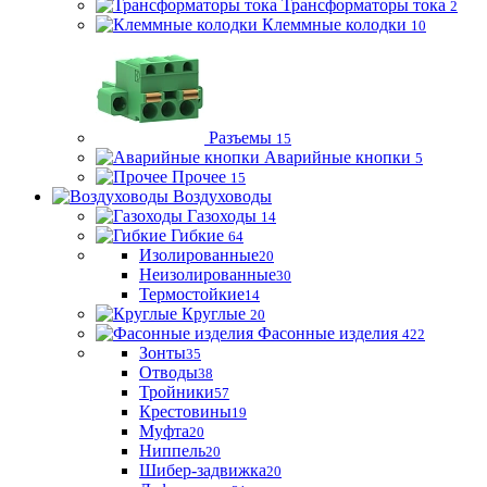
Трансформаторы тока
2
Клеммные колодки
10
Разъемы
15
Аварийные кнопки
5
Прочее
15
Воздуховоды
Газоходы
14
Гибкие
64
Изолированные
20
Неизолированные
30
Термостойкие
14
Круглые
20
Фасонные изделия
422
Зонты
35
Отводы
38
Тройники
57
Крестовины
19
Муфта
20
Ниппель
20
Шибер-задвижка
20