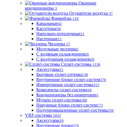
Оконные
кондиционеры
3
Осушители воздуха
37
Фанкойлы
110
Канальные
42
Кассетные
36
Напольно-потолочные
21
Настенные
11
Чиллеры
57
Модульные чиллеры
5
С водяным охлаждением
26
С воздушным охлаждением
26
Сплит-системы
1136
Аксессуары
11
Бытовые сплит-ситемы
138
Внутренние блоки сплит-систем
370
Инверторные сплит-системы
315
Комплекты сплит-систем
418
Кондиционеры без инвертора
91
Мульти сплит-системы
188
Наружные блоки сплит-систем
173
Полупромышленные сплит-системы
250
VRF-системы
1032
Аксессуары
19
Внутренние блоки
576