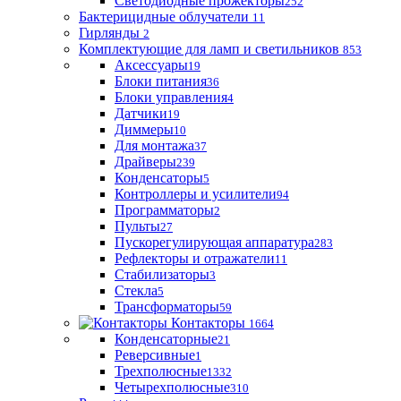
Светодиодные прожекторы
252
Бактерицидные облучатели
11
Гирлянды
2
Комплектующие для ламп и светильников
853
Аксессуары
19
Блоки питания
36
Блоки управления
4
Датчики
19
Диммеры
10
Для монтажа
37
Драйверы
239
Конденсаторы
5
Контроллеры и усилители
94
Программаторы
2
Пульты
27
Пускорегулирующая аппаратура
283
Рефлекторы и отражатели
11
Стабилизаторы
3
Стекла
5
Трансформаторы
59
Контакторы
1664
Конденсаторные
21
Реверсивные
1
Трехполюсные
1332
Четырехполюсные
310