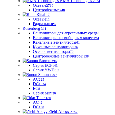
NMB Technologies
2964
Осевые
2716
Центробежные
248
Rittal
17
Осевые
11
Радиальные
6
Rosenberg
311
Вентиляторы для агрессивных сред
10
Вентиляторы со свободным колесом
4
Канальные вентиляторы
61
Кухонные вентиляторы
26
Осевые вентиляторы
72
Центробежные вентиляторы
138
Sanmu
396
Серия ECF
143
Серия YWF
253
Sunon
1797
AC
225
DC
1534
EC
8
Серия Mini
30
Tidar
180
AC
42
DC
138
Ziehl-Abegg
2757