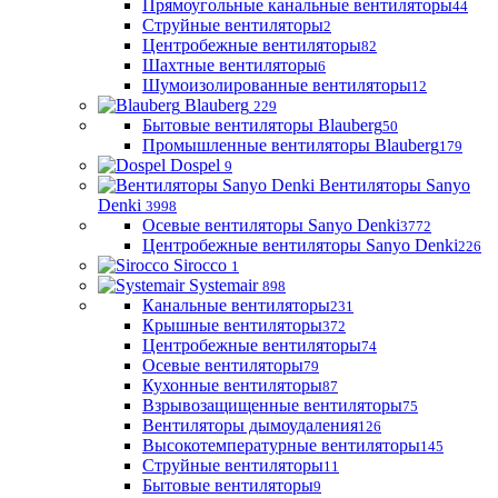
Прямоугольные канальные вентиляторы
44
Струйные вентиляторы
2
Центробежные вентиляторы
82
Шахтные вентиляторы
6
Шумоизолированные вентиляторы
12
Blauberg
229
Бытовые вентиляторы Blauberg
50
Промышленные вентиляторы Blauberg
179
Dospel
9
Вентиляторы Sanyo
Denki
3998
Осевые вентиляторы Sanyo Denki
3772
Центробежные вентиляторы Sanyo Denki
226
Sirocco
1
Systemair
898
Канальные вентиляторы
231
Крышные вентиляторы
372
Центробежные вентиляторы
74
Осевые вентиляторы
79
Кухонные вентиляторы
87
Взрывозащищенные вентиляторы
75
Вентиляторы дымоудаления
126
Высокотемпературные вентиляторы
145
Струйные вентиляторы
11
Бытовые вентиляторы
9