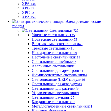
XPA
136
XPB
87
XPC
23
XPZ
154
Электротехнические
товары
Светильники
727
Уличные светильники
135
Подвесные светильники
55
Встраиваемые светильники
48
Трековые светильники
31
Накладные светильники
99
Настольные светильники
119
Светильники линейные
87
Аварийные светильники
1
Светильники для армстронг
31
Люминесцентные светильники
4
Светодиодные (LED) модули
46
Светильники для аквариума
3
Светильники для растений
4
Управляемые светильники
9
Светильники даунлайт
25
Карданные светильники
6
Металлогалогенные светильники
11
Ночники, фонарики
13