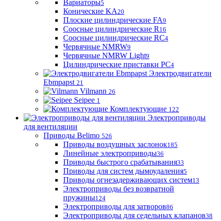
Вариаторы
5
Конические KA
20
Плоские цилиндрические FA
9
Соосные цилиндрические R
16
Соосные цилиндрические RC
4
Червячные NMRW
9
Червячные NMRW Light
9
Цилиндрические приставки PC
4
Электродвигатели
Ebmpapst
21
Vilmann
26
Seipee
1
Комплектующие
122
Электроприводы
для вентиляции
Приводы Belimo
526
Приводы воздушных заслонок
185
Линейные электроприводы
36
Приводы быстрого срабатывания
33
Приводы для систем дымоудаления
5
Приводы огнезадерживающих систем
13
Электроприводы без возвратной
пружины
124
Электроприводы для затворов
86
Электроприводы для седельных клапанов
38