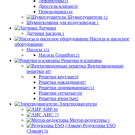
Дефлекторы
31
Дроссель-клапан
38
Переходники
144
Шумоглушители
12
Шумоизоляция для воздуховодов
1
Датчики
Датчики расхода
1
Насосы и насосное
оборудование
Насосы
121
Насосы Grundfos
121
Решетки и клапаны
Вентиляционные
решетки
487
Решетки круглые
26
Решетки накладные
487
Решетки оцинкованные
153
Решетки сетчатые
166
Решетки ячеистые
2
Электродвигатели
АИР
89
АИС
77
Мотор-редукторы
1
Редукторы ESQ
(Элком)
76