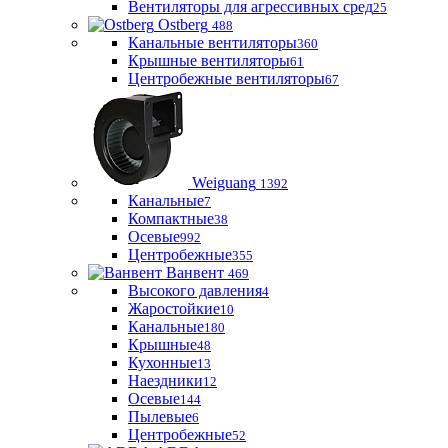
Вентиляторы для агрессивных сред
25
Ostberg
488
Канальные вентиляторы
360
Крышные вентиляторы
61
Центробежные вентиляторы
67
Weiguang
1392
Канальные
7
Компактные
38
Осевые
992
Центробежные
355
Ванвент
469
Высокого давления
4
Жаростойкие
10
Канальные
180
Крышные
48
Кухонные
13
Наездники
12
Осевые
144
Пылевые
6
Центробежные
52