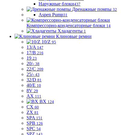
Наружные блоки
437
Дренажные помпы
32
Aspen Pump
31
Компрессорно-конденсаторные блоки
14
Хладагенты
1
Клиновые ремни
10/Z
95
13/A
147
17/B
216
19
23
20/-
38
22/C
209
25/-
43
32/D
81
40/E
10
8V
29
AX
111
BX
124
CX
60
ZX
81
SPA
151
SPB
126
SPC
54
SPZ
143