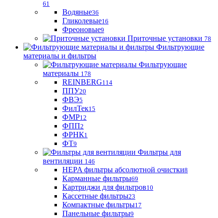
61
Водяные
36
Гликолевые
16
Фреоновые
9
Приточные установки
78
Фильтрующие
материалы и фильтры
Фильтрующие
материaлы
178
REINBERG
114
ППУ
20
ФВЭ
5
ФилТек
15
ФМР
12
ФПП
2
ФРНК
1
ФТ
9
Фильтры для
вентиляции
146
HEPA фильтры абсолютной очистки
8
Карманные фильтры
69
Картриджи для фильтров
10
Кассетные фильтры
23
Компактные фильтры
17
Панельные фильтры
9