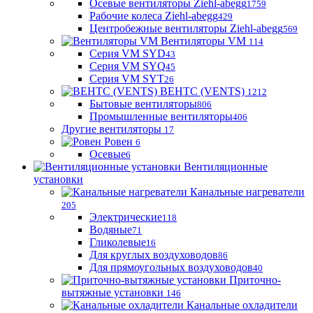
Осевые вентиляторы Ziehl-abegg
1759
Рабочие колеса Ziehl-abegg
429
Центробежные вентиляторы Ziehl-abegg
569
Вентиляторы VM
114
Серия VM SYD
43
Серия VM SYQ
45
Серия VM SYT
26
ВЕНТС (VENTS)
1212
Бытовые вентиляторы
806
Промышленные вентиляторы
406
Другие вентиляторы
17
Ровен
6
Осевые
6
Вентиляционные
установки
Канальные нагреватели
205
Электрические
118
Водяные
71
Гликолевые
16
Для круглых воздуховодов
86
Для прямоугольных воздуховодов
40
Приточно-
вытяжные установки
146
Канальные охладители