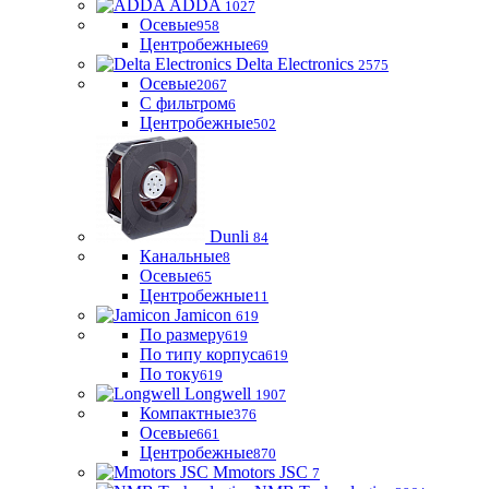
ADDA
1027
Осевые
958
Центробежные
69
Delta Electronics
2575
Осевые
2067
С фильтром
6
Центробежные
502
Dunli
84
Канальные
8
Осевые
65
Центробежные
11
Jamicon
619
По размеру
619
По типу корпуса
619
По току
619
Longwell
1907
Компактные
376
Осевые
661
Центробежные
870
Mmotors JSC
7