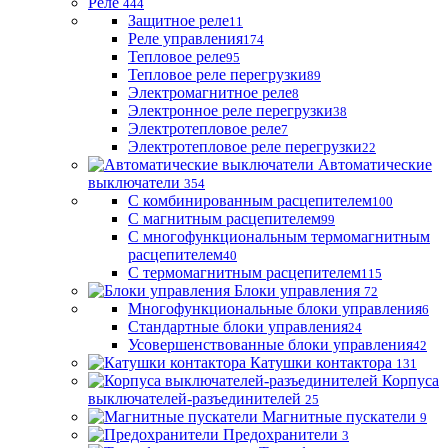
Реле
444
Защитное реле
11
Реле управления
174
Тепловое реле
95
Тепловое реле перегрузки
89
Электромагнитное реле
8
Электронное реле перегрузки
38
Электротепловое реле
7
Электротепловое реле перегрузки
22
Автоматические
выключатели
354
С комбинированным расцепителем
100
С магнитным расцепителем
99
С многофункциональным термомагнитным
расцепителем
40
С термомагнитным расцепителем
115
Блоки управления
72
Многофункциональные блоки управления
6
Стандартные блоки управления
24
Усовершенствованные блоки управления
42
Катушки контактора
131
Корпуса
выключателей-разъединителей
25
Магнитные пускатели
9
Предохранители
3