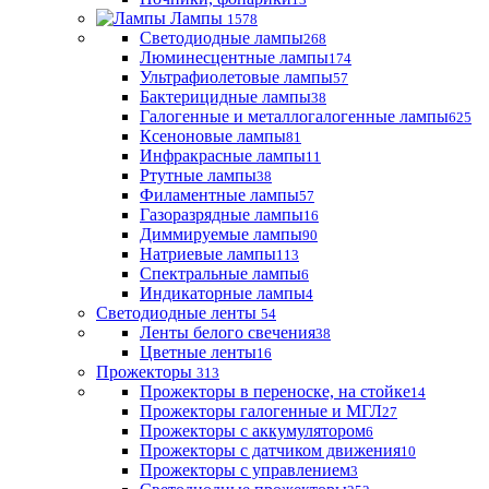
Лампы
1578
Светодиодные лампы
268
Люминесцентные лампы
174
Ультрафиолетовые лампы
57
Бактерицидные лампы
38
Галогенные и металлогалогенные лампы
625
Ксеноновые лампы
81
Инфракрасные лампы
11
Ртутные лампы
38
Филаментные лампы
57
Газоразрядные лампы
16
Диммируемые лампы
90
Натриевые лампы
113
Спектральные лампы
6
Индикаторные лампы
4
Светодиодные ленты
54
Ленты белого свечения
38
Цветные ленты
16
Прожекторы
313
Прожекторы в переноске, на стойке
14
Прожекторы галогенные и МГЛ
27
Прожекторы с аккумулятором
6
Прожекторы с датчиком движения
10
Прожекторы с управлением
3