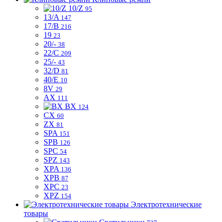
10/Z
95
13/A
147
17/B
216
19
23
20/-
38
22/C
209
25/-
43
32/D
81
40/E
10
8V
29
AX
111
BX
124
CX
60
ZX
81
SPA
151
SPB
126
SPC
54
SPZ
143
XPA
136
XPB
87
XPC
23
XPZ
154
Электротехнические
товары