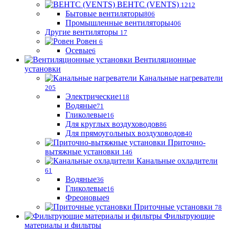
ВЕНТС (VENTS)
1212
Бытовые вентиляторы
806
Промышленные вентиляторы
406
Другие вентиляторы
17
Ровен
6
Осевые
6
Вентиляционные
установки
Канальные нагреватели
205
Электрические
118
Водяные
71
Гликолевые
16
Для круглых воздуховодов
86
Для прямоугольных воздуховодов
40
Приточно-
вытяжные установки
146
Канальные охладители
61
Водяные
36
Гликолевые
16
Фреоновые
9
Приточные установки
78
Фильтрующие
материалы и фильтры