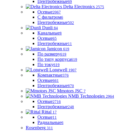
Центробежные
69
Delta Electronics
2575
Осевые
2067
С фильтром
6
Центробежные
502
Dunli
84
Канальные
8
Осевые
65
Центробежные
11
Jamicon
619
По размеру
619
По типу корпуса
619
По току
619
Longwell
1907
Компактные
376
Осевые
661
Центробежные
870
Mmotors JSC
7
NMB Technologies
2964
Осевые
2716
Центробежные
248
Rittal
17
Осевые
11
Радиальные
6
Rosenberg
311