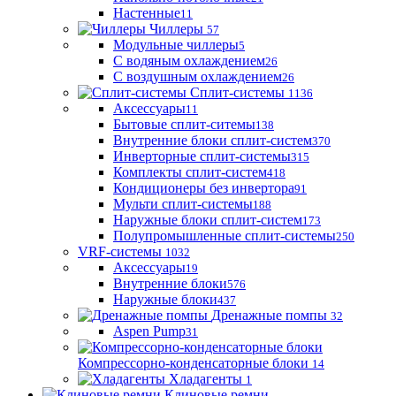
Настенные
11
Чиллеры
57
Модульные чиллеры
5
С водяным охлаждением
26
С воздушным охлаждением
26
Сплит-системы
1136
Аксессуары
11
Бытовые сплит-ситемы
138
Внутренние блоки сплит-систем
370
Инверторные сплит-системы
315
Комплекты сплит-систем
418
Кондиционеры без инвертора
91
Мульти сплит-системы
188
Наружные блоки сплит-систем
173
Полупромышленные сплит-системы
250
VRF-системы
1032
Аксессуары
19
Внутренние блоки
576
Наружные блоки
437
Дренажные помпы
32
Aspen Pump
31
Компрессорно-конденсаторные блоки
14
Хладагенты
1
Клиновые ремни