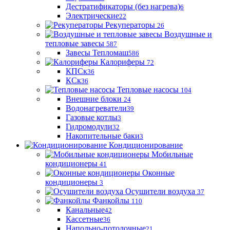
Дестратификаторы (без нагрева)
6
Электрические
22
Рекуператоры
26
Воздушные и
тепловые завесы
587
Завесы Тепломаш
586
Калориферы
72
КПСк
36
КСк
36
Тепловые насосы
104
Внешние блоки
24
Водонагреватели
39
Газовые котлы
3
Гидромодули
32
Накопительные баки
3
Кондиционирование
Мобильные
кондиционеры
41
Оконные
кондиционеры
3
Осушители воздуха
37
Фанкойлы
110
Канальные
42
Кассетные
36
Напольно-потолочные
21