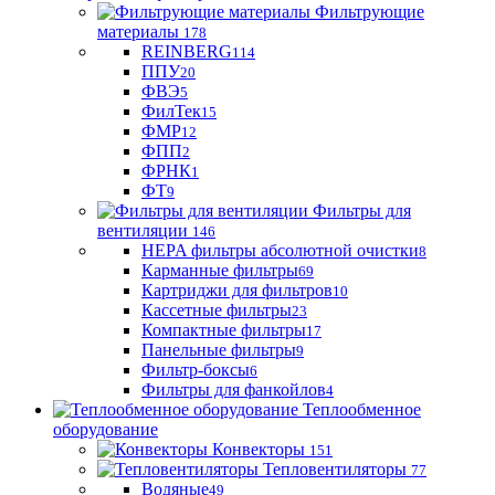
Фильтрующие
материaлы
178
REINBERG
114
ППУ
20
ФВЭ
5
ФилТек
15
ФМР
12
ФПП
2
ФРНК
1
ФТ
9
Фильтры для
вентиляции
146
HEPA фильтры абсолютной очистки
8
Карманные фильтры
69
Картриджи для фильтров
10
Кассетные фильтры
23
Компактные фильтры
17
Панельные фильтры
9
Фильтр-боксы
6
Фильтры для фанкойлов
4
Теплообменное
оборудование
Конвекторы
151
Тепловентиляторы
77
Водяные
49