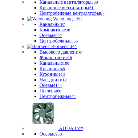
Канальные вентиляторы
360
Крышные вентиляторы
61
Центробежные вентиляторы
67
Weiguang
1392
Канальные
7
Компактные
38
Осевые
992
Центробежные
355
Ванвент
469
Высокого давления
4
Жаростойкие
10
Канальные
180
Крышные
48
Кухонные
13
Наездники
12
Осевые
144
Пылевые
6
Центробежные
52
ADDA
1027
Осевые
958