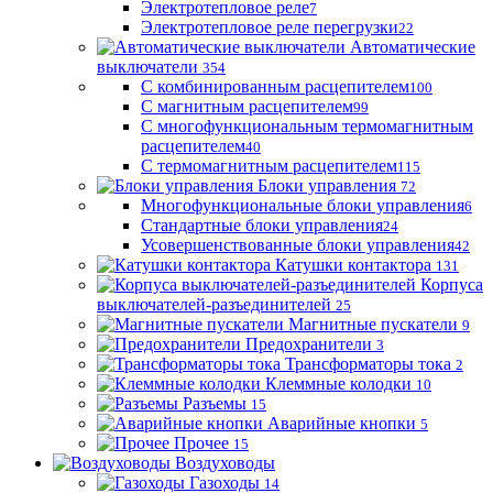
Электротепловое реле
7
Электротепловое реле перегрузки
22
Автоматические
выключатели
354
С комбинированным расцепителем
100
С магнитным расцепителем
99
С многофункциональным термомагнитным
расцепителем
40
С термомагнитным расцепителем
115
Блоки управления
72
Многофункциональные блоки управления
6
Стандартные блоки управления
24
Усовершенствованные блоки управления
42
Катушки контактора
131
Корпуса
выключателей-разъединителей
25
Магнитные пускатели
9
Предохранители
3
Трансформаторы тока
2
Клеммные колодки
10
Разъемы
15
Аварийные кнопки
5
Прочее
15
Воздуховоды
Газоходы
14