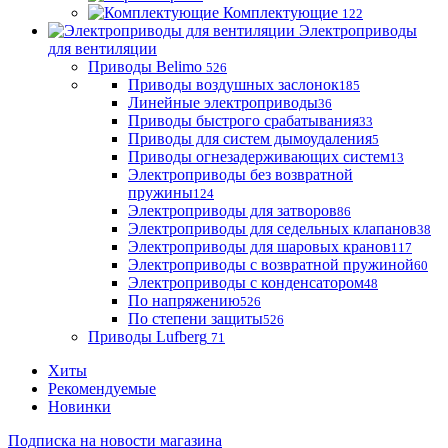
Комплектующие
122
Электроприводы
для вентиляции
Приводы Belimo
526
Приводы воздушных заслонок
185
Линейные электроприводы
36
Приводы быстрого срабатывания
33
Приводы для систем дымоудаления
5
Приводы огнезадерживающих систем
13
Электроприводы без возвратной
пружины
124
Электроприводы для затворов
86
Электроприводы для седельных клапанов
38
Электроприводы для шаровых кранов
117
Электроприводы с возвратной пружиной
60
Электроприводы с конденсатором
48
По напряжению
526
По степени защиты
526
Приводы Lufberg
71
Хиты
Рекомендуемые
Новинки
Подписка на новости магазина