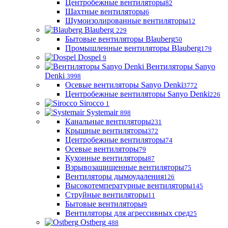
Центробежные вентиляторы
82
Шахтные вентиляторы
6
Шумоизолированные вентиляторы
12
Blauberg
229
Бытовые вентиляторы Blauberg
50
Промышленные вентиляторы Blauberg
179
Dospel
9
Вентиляторы Sanyo
Denki
3998
Осевые вентиляторы Sanyo Denki
3772
Центробежные вентиляторы Sanyo Denki
226
Sirocco
1
Systemair
898
Канальные вентиляторы
231
Крышные вентиляторы
372
Центробежные вентиляторы
74
Осевые вентиляторы
79
Кухонные вентиляторы
87
Взрывозащищенные вентиляторы
75
Вентиляторы дымоудаления
126
Высокотемпературные вентиляторы
145
Струйные вентиляторы
11
Бытовые вентиляторы
9
Вентиляторы для агрессивных сред
25
Ostberg
488