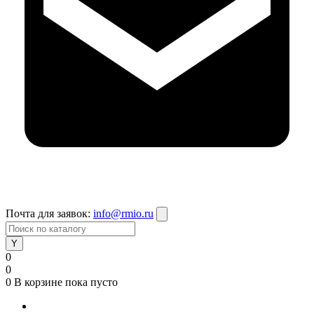
Почта для заявок:
info@rmio.ru
0
0
0
В корзине
пока пусто