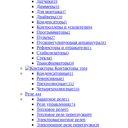
Датчики
19
Диммеры
10
Для монтажа
37
Драйверы
239
Конденсаторы
5
Контроллеры и усилители
94
Программаторы
2
Пульты
27
Пускорегулирующая аппаратура
283
Рефлекторы и отражатели
11
Стабилизаторы
3
Стекла
5
Трансформаторы
59
Контакторы
1664
Конденсаторные
21
Реверсивные
1
Трехполюсные
1332
Четырехполюсные
310
Реле
444
Защитное реле
11
Реле управления
174
Тепловое реле
95
Тепловое реле перегрузки
89
Электромагнитное реле
8
Электронное реле перегрузки
38