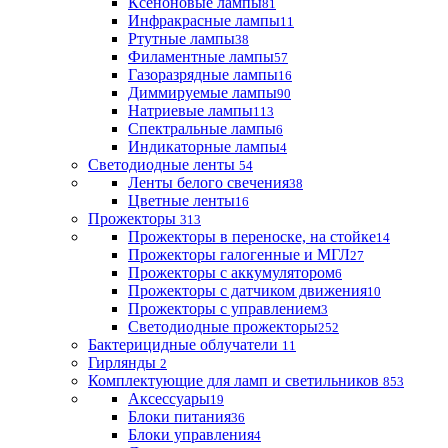
Ксеноновые лампы
81
Инфракрасные лампы
11
Ртутные лампы
38
Филаментные лампы
57
Газоразрядные лампы
16
Диммируемые лампы
90
Натриевые лампы
113
Спектральные лампы
6
Индикаторные лампы
4
Светодиодные ленты
54
Ленты белого свечения
38
Цветные ленты
16
Прожекторы
313
Прожекторы в переноске, на стойке
14
Прожекторы галогенные и МГЛ
27
Прожекторы с аккумулятором
6
Прожекторы с датчиком движения
10
Прожекторы с управлением
3
Светодиодные прожекторы
252
Бактерицидные облучатели
11
Гирлянды
2
Комплектующие для ламп и светильников
853
Аксессуары
19
Блоки питания
36
Блоки управления
4