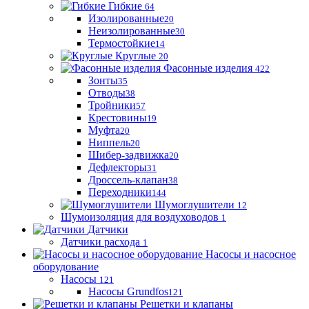
Гибкие
64
Изолированные
20
Неизолированные
30
Термостойкие
14
Круглые
20
Фасонные изделия
422
Зонты
35
Отводы
38
Тройники
57
Крестовины
19
Муфта
20
Ниппель
20
Шибер-задвижка
20
Дефлекторы
31
Дроссель-клапан
38
Переходники
144
Шумоглушители
12
Шумоизоляция для воздуховодов
1
Датчики
Датчики расхода
1
Насосы и насосное
оборудование
Насосы
121
Насосы Grundfos
121
Решетки и клапаны