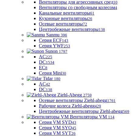
Вентиляторы для агрессивных сред
10
Вентиляторы со свободным колесом
4
Канальные вентиляторы
61
Кухонные вентиляторы
26
Осевые вентиляторы
72
Центробежные вентиляторы
138
Sanmu
396
Серия ECF
143
Серия YWF
253
Sunon
1797
AC
225
DC
1534
EC
8
Серия Mini
30
Tidar
180
AC
42
DC
138
Ziehl-Abegg
2759
Осевые вентиляторы Ziehl-abegg
1761
Рабочие колеса Ziehl-abegg
429
Центробежные вентиляторы Ziehl-abegg
569
Вентиляторы VM
114
Серия VM SYD
43
Серия VM SYQ
45
Серия VM SYT
26