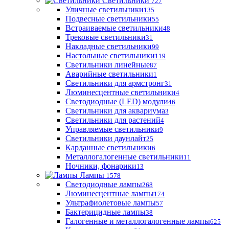
Светильники
727
Уличные светильники
135
Подвесные светильники
55
Встраиваемые светильники
48
Трековые светильники
31
Накладные светильники
99
Настольные светильники
119
Светильники линейные
87
Аварийные светильники
1
Светильники для армстронг
31
Люминесцентные светильники
4
Светодиодные (LED) модули
46
Светильники для аквариума
3
Светильники для растений
4
Управляемые светильники
9
Светильники даунлайт
25
Карданные светильники
6
Металлогалогенные светильники
11
Ночники, фонарики
13
Лампы
1578
Светодиодные лампы
268
Люминесцентные лампы
174
Ультрафиолетовые лампы
57
Бактерицидные лампы
38
Галогенные и металлогалогенные лампы
625