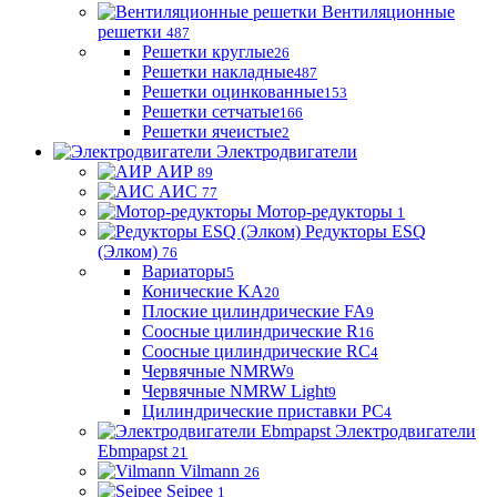
Вентиляционные
решетки
487
Решетки круглые
26
Решетки накладные
487
Решетки оцинкованные
153
Решетки сетчатые
166
Решетки ячеистые
2
Электродвигатели
АИР
89
АИС
77
Мотор-редукторы
1
Редукторы ESQ
(Элком)
76
Вариаторы
5
Конические KA
20
Плоские цилиндрические FA
9
Соосные цилиндрические R
16
Соосные цилиндрические RC
4
Червячные NMRW
9
Червячные NMRW Light
9
Цилиндрические приставки PC
4
Электродвигатели
Ebmpapst
21
Vilmann
26
Seipee
1