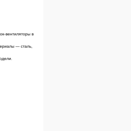
лок-вентиляторы в
териалы — сталь,
одели.