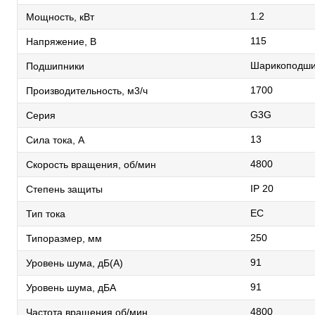
1.2
Мощность, кВт
115
Напряжение, В
Шарикоподши
Подшипники
1700
Производительность, м3/ч
G3G
Серия
13
Сила тока, А
4800
Скорость вращения, об/мин
IP 20
Степень защиты
EC
Тип тока
250
Типоразмер, мм
91
Уровень шума, дБ(А)
91
Уровень шума, дБА
4800
Частота вращения об/мин