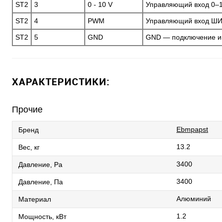
ST2
3
0 - 10 V
Управляющий вход 0–1
ST2
4
PWM
Управляющий вход ШИМ
ST2
5
GND
GND — подключение и
ХАРАКТЕРИСТИКИ:
Прочие
Ebmpapst
Бренд
13.2
Вес, кг
3400
Давление, Pa
3400
Давление, Па
Алюминий
Материал
1.2
Мощность, кВт