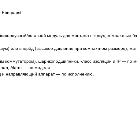
 безкорпусный/вставной модуль для монтажа в кожух; компактные б
е шум) или вперёд (высокое давление при компактном размере); ма
ым коммутатором), шарикоподшипники, класс изоляции и IP — по м
гнал; Alarm — по модели.
ц и направляющий аппарат — по исполнению.