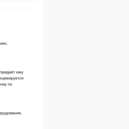
мин,
 придаёт ему
 формируется
чку по
орудование,