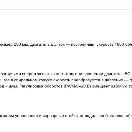
мер 250 мм, двигатель EC, ток — постоянный, скорость 4800 об/
и загнутыми вперёд захватывает поток; при вращении двигатель EC
, где в спиральном кожухе скорость преобразуется в давление —
од и шум. Регулировка оборотов (PWM/0–10 В) смещает рабочую то
 шкафы управления и серверные стойки, холодильное/тепловое об