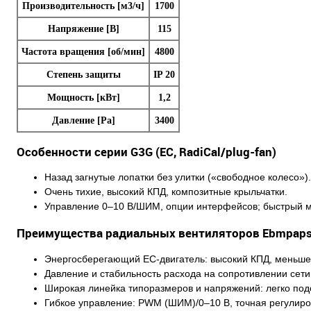
Производительность [м3/ч]
1700
Напряжение [В]
115
Частота вращения [об/мин]
4800
Степень защиты
IP 20
Мощность [кВт]
1,2
Давление [Pa]
3400
Особенности серии G3G (EC, RadiCal/plug-fan)
Назад загнутые лопатки без улитки («свободное колесо»).
Очень тихие, высокий КПД, композитные крыльчатки.
Управление 0–10 В/ШИМ, опции интерфейсов; быстрый м
Преимущества радиальных вентиляторов Ebmpaps
Энергосберегающий EC-двигатель: высокий КПД, меньше 
Давление и стабильность расхода на сопротивлении сети
Широкая линейка типоразмеров и напряжений: легко подо
Гибкое управление: PWM (ШИМ)/0–10 В, точная регулиро