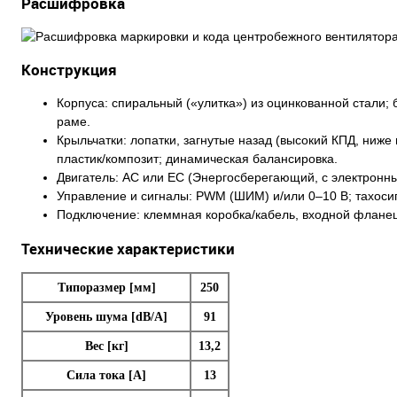
Расшифровка
Конструкция
Корпуса: спиральный («улитка») из оцинкованной стали;
раме.
Крыльчатки: лопатки, загнутые назад (высокий КПД, ниж
пластик/композит; динамическая балансировка.
Двигатель: AC или EC (Энергосберегающий, с электронн
Управление и сигналы: PWM (ШИМ) и/или 0–10 В; тахоси
Подключение: клеммная коробка/кабель, входной флане
Технические характеристики
Типоразмер [мм]
250
Уровень шума [dB/A]
91
Вес [кг]
13,2
Сила тока [A]
13