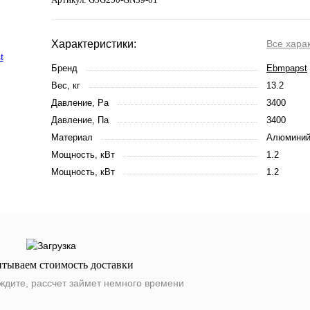
Характеристики:
Все хара
Бренд
Ebmpapst
Вес, кг
13.2
Давление, Pa
3400
Давление, Па
3400
Материал
Алюмини
Мощность, кВт
1.2
Мощность, кВт
1.2
итываем стоимость доставки
ждите, рассчет займет немного времени