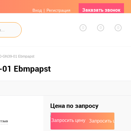
Заказать звонок
Вход
Регистрация
0
0
0
0-GN39-01 Ebmpapst
-01 Ebmpapst
Цена по запросу
Запросить цену
отзыв