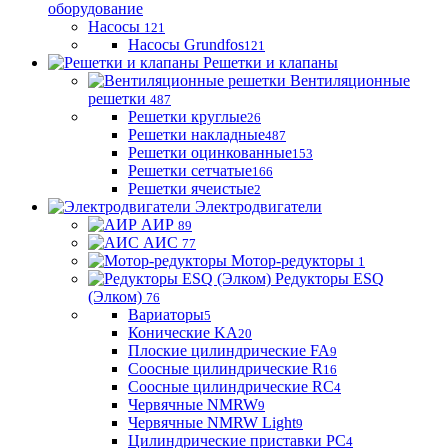
оборудование
Насосы
121
Насосы Grundfos
121
Решетки и клапаны
Вентиляционные
решетки
487
Решетки круглые
26
Решетки накладные
487
Решетки оцинкованные
153
Решетки сетчатые
166
Решетки ячеистые
2
Электродвигатели
АИР
89
АИС
77
Мотор-редукторы
1
Редукторы ESQ
(Элком)
76
Вариаторы
5
Конические KA
20
Плоские цилиндрические FA
9
Соосные цилиндрические R
16
Соосные цилиндрические RC
4
Червячные NMRW
9
Червячные NMRW Light
9
Цилиндрические приставки PC
4