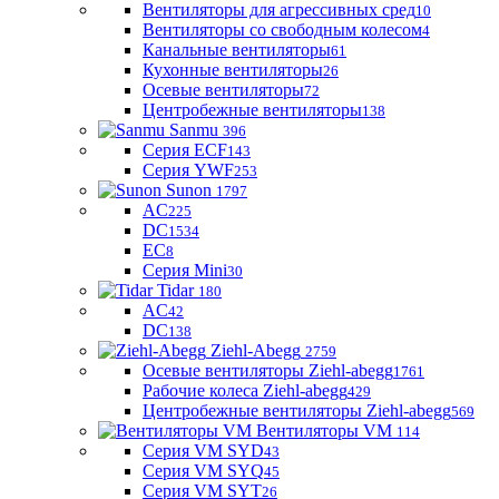
Вентиляторы для агрессивных сред
10
Вентиляторы со свободным колесом
4
Канальные вентиляторы
61
Кухонные вентиляторы
26
Осевые вентиляторы
72
Центробежные вентиляторы
138
Sanmu
396
Серия ECF
143
Серия YWF
253
Sunon
1797
AC
225
DC
1534
EC
8
Серия Mini
30
Tidar
180
AC
42
DC
138
Ziehl-Abegg
2759
Осевые вентиляторы Ziehl-abegg
1761
Рабочие колеса Ziehl-abegg
429
Центробежные вентиляторы Ziehl-abegg
569
Вентиляторы VM
114
Серия VM SYD
43
Серия VM SYQ
45
Серия VM SYT
26