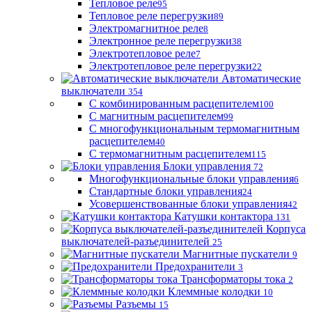
Тепловое реле
95
Тепловое реле перегрузки
89
Электромагнитное реле
8
Электронное реле перегрузки
38
Электротепловое реле
7
Электротепловое реле перегрузки
22
Автоматические
выключатели
354
С комбинированным расцепителем
100
С магнитным расцепителем
99
С многофункциональным термомагнитным
расцепителем
40
С термомагнитным расцепителем
115
Блоки управления
72
Многофункциональные блоки управления
6
Стандартные блоки управления
24
Усовершенствованные блоки управления
42
Катушки контактора
131
Корпуса
выключателей-разъединителей
25
Магнитные пускатели
9
Предохранители
3
Трансформаторы тока
2
Клеммные колодки
10
Разъемы
15