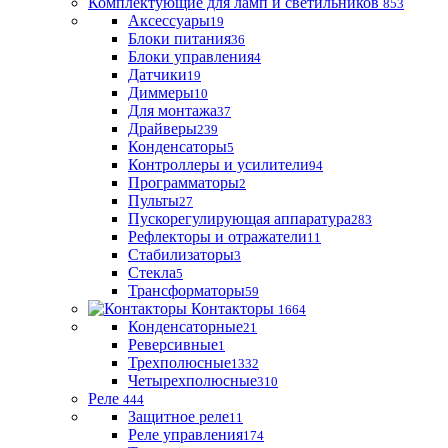
Комплектующие для ламп и светильников
853
Аксессуары
19
Блоки питания
36
Блоки управления
4
Датчики
19
Диммеры
10
Для монтажа
37
Драйверы
239
Конденсаторы
5
Контроллеры и усилители
94
Программаторы
2
Пульты
27
Пускорегулирующая аппаратура
283
Рефлекторы и отражатели
11
Стабилизаторы
3
Стекла
5
Трансформаторы
59
Контакторы
1664
Конденсаторные
21
Реверсивные
1
Трехполюсные
1332
Четырехполюсные
310
Реле
444
Защитное реле
11
Реле управления
174