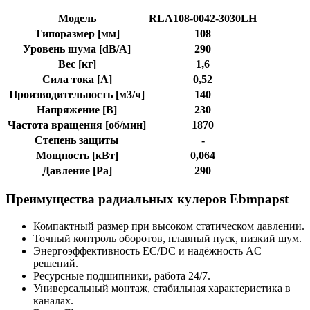
Модель
RLA108-0042-3030LH
Типоразмер [мм]
108
Уровень шума [dB/A]
290
Вес [кг]
1,6
Сила тока [A]
0,52
Производительность [м3/ч]
140
Напряжение [В]
230
Частота вращения [об/мин]
1870
Степень защиты
-
Мощность [кВт]
0,064
Давление [Pa]
290
Преимущества радиальных кулеров Ebmpapst
Компактный размер при высоком статическом давлении.
Точный контроль оборотов, плавный пуск, низкий шум.
Энергоэффективность EC/DC и надёжность AC
решений.
Ресурсные подшипники, работа 24/7.
Универсальный монтаж, стабильная характеристика в
каналах.