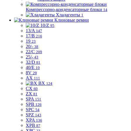
Компрессорно-конденсаторные блоки
14
Хладагенты
1
Клиновые ремни
10/Z
95
13/A
147
17/B
216
19
23
20/-
38
22/C
209
25/-
43
32/D
81
40/E
10
8V
29
AX
111
BX
124
CX
60
ZX
81
SPA
151
SPB
126
SPC
54
SPZ
143
XPA
136
XPB
87
XPC
23