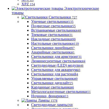
XPZ
154
Электротехнические
товары
Светильники
727
Уличные светильники
135
Подвесные светильники
55
Встраиваемые светильники
48
Трековые светильники
31
Накладные светильники
99
Настольные светильники
119
Светильники линейные
87
Аварийные светильники
1
Светильники для армстронг
31
Люминесцентные светильники
4
Светодиодные (LED) модули
46
Светильники для аквариума
3
Светильники для растений
4
Управляемые светильники
9
Светильники даунлайт
25
Карданные светильники
6
Металлогалогенные светильники
11
Ночники, фонарики
13
Лампы
1578
Светодиодные лампы
268