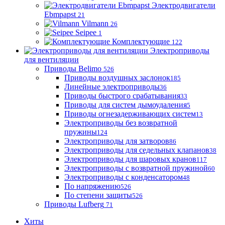
Электродвигатели
Ebmpapst
21
Vilmann
26
Seipee
1
Комплектующие
122
Электроприводы
для вентиляции
Приводы Belimo
526
Приводы воздушных заслонок
185
Линейные электроприводы
36
Приводы быстрого срабатывания
33
Приводы для систем дымоудаления
5
Приводы огнезадерживающих систем
13
Электроприводы без возвратной
пружины
124
Электроприводы для затворов
86
Электроприводы для седельных клапанов
38
Электроприводы для шаровых кранов
117
Электроприводы с возвратной пружиной
60
Электроприводы с конденсатором
48
По напряжению
526
По степени защиты
526
Приводы Lufberg
71
Хиты