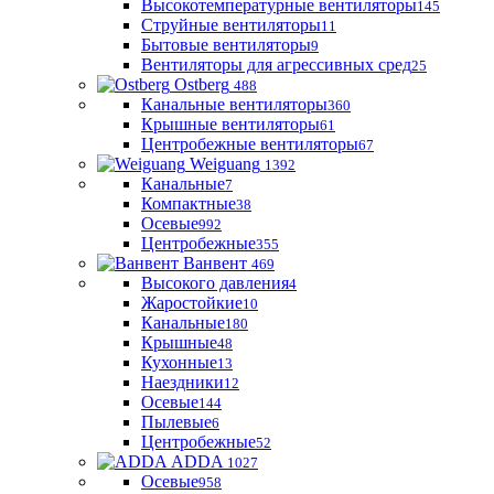
Высокотемпературные вентиляторы
145
Струйные вентиляторы
11
Бытовые вентиляторы
9
Вентиляторы для агрессивных сред
25
Ostberg
488
Канальные вентиляторы
360
Крышные вентиляторы
61
Центробежные вентиляторы
67
Weiguang
1392
Канальные
7
Компактные
38
Осевые
992
Центробежные
355
Ванвент
469
Высокого давления
4
Жаростойкие
10
Канальные
180
Крышные
48
Кухонные
13
Наездники
12
Осевые
144
Пылевые
6
Центробежные
52
ADDA
1027
Осевые
958