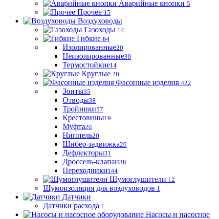
Аварийные кнопки
5
Прочее
15
Воздуховоды
Газоходы
14
Гибкие
64
Изолированные
20
Неизолированные
30
Термостойкие
14
Круглые
20
Фасонные изделия
422
Зонты
35
Отводы
38
Тройники
57
Крестовины
19
Муфта
20
Ниппель
20
Шибер-задвижка
20
Дефлекторы
31
Дроссель-клапан
38
Переходники
144
Шумоглушители
12
Шумоизоляция для воздуховодов
1
Датчики
Датчики расхода
1
Насосы и насосное