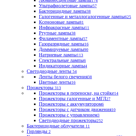
Люминесцентные лампы
174
Ультрафиолетовые лампы
57
Бактерицидные лампы
38
Галогенные и металлогалогенные лампы
625
Ксеноновые лампы
81
Инфракрасные лампы
11
Ртутные лампы
38
Филаментные лампы
57
Газоразрядные лампы
16
Диммируемые лампы
90
Натриевые лампы
113
Спектральные лампы
6
Индикаторные лампы
4
Светодиодные ленты
54
Ленты белого свечения
38
Цветные ленты
16
Прожекторы
313
Прожекторы в переноске, на стойке
14
Прожекторы галогенные и МГЛ
27
Прожекторы с аккумулятором
6
Прожекторы с датчиком движения
10
Прожекторы с управлением
3
Светодиодные прожекторы
252
Бактерицидные облучатели
11
Гирлянды
2