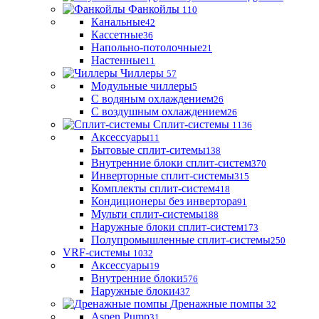
Фанкойлы
110
Канальные
42
Кассетные
36
Напольно-потолочные
21
Настенные
11
Чиллеры
57
Модульные чиллеры
5
С водяным охлаждением
26
С воздушным охлаждением
26
Сплит-системы
1136
Аксессуары
11
Бытовые сплит-ситемы
138
Внутренние блоки сплит-систем
370
Инверторные сплит-системы
315
Комплекты сплит-систем
418
Кондиционеры без инвертора
91
Мульти сплит-системы
188
Наружные блоки сплит-систем
173
Полупромышленные сплит-системы
250
VRF-системы
1032
Аксессуары
19
Внутренние блоки
576
Наружные блоки
437
Дренажные помпы
32
Aspen Pump
31