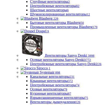
Струйные вентиляторы
2
Центробежные вентиляторы
82
Шахтные вентиляторы
6
Шумоизолированные вентиляторы
12
Blauberg
229
Бытовые вентиляторы Blauberg
50
Промышленные вентиляторы Blauberg
179
Dospel
9
Вентиляторы Sanyo Denki
3998
Осевые вентиляторы Sanyo Denki
3772
Центробежные вентиляторы Sanyo Denki
226
Sirocco
1
Systemair
898
Канальные вентиляторы
231
Крышные вентиляторы
372
Центробежные вентиляторы
74
Осевые вентиляторы
79
Кухонные вентиляторы
87
Взрывозащищенные вентиляторы
75
Вентиляторы дымоудаления
126