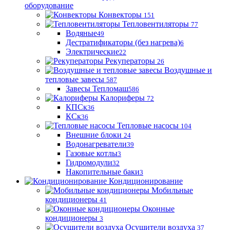
оборудование
Конвекторы
151
Тепловентиляторы
77
Водяные
49
Дестратификаторы (без нагрева)
6
Электрические
22
Рекуператоры
26
Воздушные и
тепловые завесы
587
Завесы Тепломаш
586
Калориферы
72
КПСк
36
КСк
36
Тепловые насосы
104
Внешние блоки
24
Водонагреватели
39
Газовые котлы
3
Гидромодули
32
Накопительные баки
3
Кондиционирование
Мобильные
кондиционеры
41
Оконные
кондиционеры
3
Осушители воздуха
37