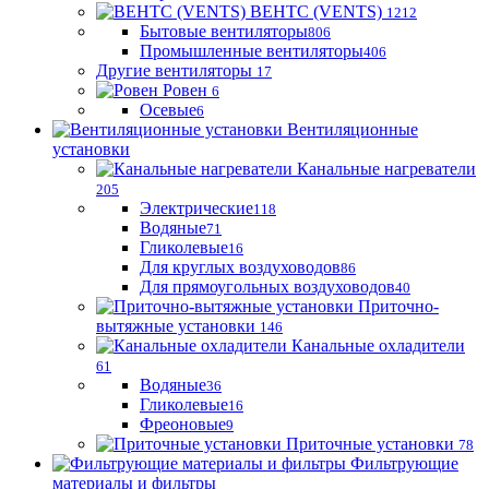
ВЕНТС (VENTS)
1212
Бытовые вентиляторы
806
Промышленные вентиляторы
406
Другие вентиляторы
17
Ровен
6
Осевые
6
Вентиляционные
установки
Канальные нагреватели
205
Электрические
118
Водяные
71
Гликолевые
16
Для круглых воздуховодов
86
Для прямоугольных воздуховодов
40
Приточно-
вытяжные установки
146
Канальные охладители
61
Водяные
36
Гликолевые
16
Фреоновые
9
Приточные установки
78
Фильтрующие
материалы и фильтры