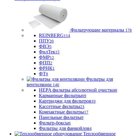
Фильтрующие материaлы
178
REINBERG
114
ППУ
20
ФВЭ
5
ФилТек
15
ФМР
12
ФПП
2
ФРНК
1
ФТ
9
Фильтры для
вентиляции
146
HEPA фильтры абсолютной очистки
8
Карманные фильтры
69
Картриджи для фильтров
10
Кассетные фильтры
23
Компактные фильтры
17
Панельные фильтры
9
Фильтр-боксы
6
Фильтры для фанкойлов
4
Теплообменное