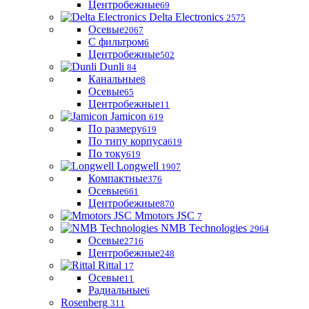
Центробежные
69
Delta Electronics
2575
Осевые
2067
С фильтром
6
Центробежные
502
Dunli
84
Канальные
8
Осевые
65
Центробежные
11
Jamicon
619
По размеру
619
По типу корпуса
619
По току
619
Longwell
1907
Компактные
376
Осевые
661
Центробежные
870
Mmotors JSC
7
NMB Technologies
2964
Осевые
2716
Центробежные
248
Rittal
17
Осевые
11
Радиальные
6
Rosenberg
311